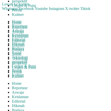
perspektif
Lewati ke konten
Cerpen & Puisi
Whatsapp
Facebook
Youtube
Instagram
X-twitter
Tiktok
Pernik
Kuliner
Home
Home
Reportase
Reportase
Aswaja
Aswaja
Keislaman
Keislaman
Editorial
Editorial
Hikmah
Hikmah
Budaya
Budaya
Sosial
Sosial
Teknologi
Teknologi
perspektif
perspektif
Cerpen & Puisi
Cerpen & Puisi
Pernik
Pernik
Kuliner
Kuliner
Home
Reportase
Aswaja
Keislaman
Editorial
Hikmah
Budaya