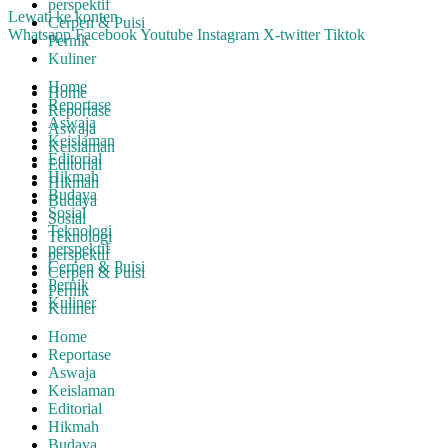
perspektif
Lewati ke konten
Cerpen & Puisi
Whatsapp
Facebook
Youtube
Instagram
X-twitter
Tiktok
Pernik
Kuliner
Home
Home
Reportase
Reportase
Aswaja
Aswaja
Keislaman
Keislaman
Editorial
Editorial
Hikmah
Hikmah
Budaya
Budaya
Sosial
Sosial
Teknologi
Teknologi
perspektif
perspektif
Cerpen & Puisi
Cerpen & Puisi
Pernik
Pernik
Kuliner
Kuliner
Home
Reportase
Aswaja
Keislaman
Editorial
Hikmah
Budaya