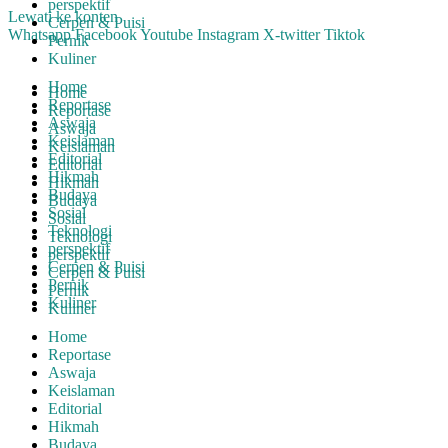
perspektif
Lewati ke konten
Cerpen & Puisi
Whatsapp
Facebook
Youtube
Instagram
X-twitter
Tiktok
Pernik
Kuliner
Home
Home
Reportase
Reportase
Aswaja
Aswaja
Keislaman
Keislaman
Editorial
Editorial
Hikmah
Hikmah
Budaya
Budaya
Sosial
Sosial
Teknologi
Teknologi
perspektif
perspektif
Cerpen & Puisi
Cerpen & Puisi
Pernik
Pernik
Kuliner
Kuliner
Home
Reportase
Aswaja
Keislaman
Editorial
Hikmah
Budaya