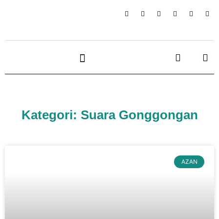
Kategori: Suara Gonggongan
AZAN