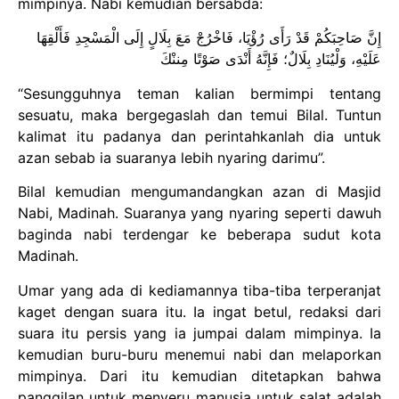
mimpinya. Nabi kemudian bersabda:
إِنَّ صَاحِبَكُمْ قَدْ رَأَى رُؤْيَا، فَاخْرُجْ مَعَ بِلَالٍ إِلَى الْمَسْجِدِ فَأَلْقِهَا
عَلَيْهِ، وَلْيُنَادِ بِلَالٌ؛ فَإِنَّهُ أَنْدَى صَوْتًا مِننْكَ
“Sesungguhnya teman kalian bermimpi tentang
sesuatu, maka bergegaslah dan temui Bilal. Tuntun
kalimat itu padanya dan perintahkanlah dia untuk
azan sebab ia suaranya lebih nyaring darimu”.
Bilal kemudian mengumandangkan azan di Masjid
Nabi, Madinah. Suaranya yang nyaring seperti dawuh
baginda nabi terdengar ke beberapa sudut kota
Madinah.
Umar yang ada di kediamannya tiba-tiba terperanjat
kaget dengan suara itu. Ia ingat betul, redaksi dari
suara itu persis yang ia jumpai dalam mimpinya. Ia
kemudian buru-buru menemui nabi dan melaporkan
mimpinya. Dari itu kemudian ditetapkan bahwa
panggilan untuk menyeru manusia untuk salat adalah