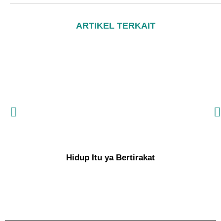
ARTIKEL TERKAIT
Hidup Itu ya Bertirakat
“Ik
Da