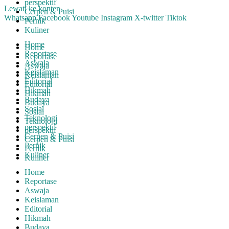
perspektif
Lewati ke konten
Cerpen & Puisi
Whatsapp
Facebook
Youtube
Instagram
X-twitter
Tiktok
Pernik
Kuliner
Home
Home
Reportase
Reportase
Aswaja
Aswaja
Keislaman
Keislaman
Editorial
Editorial
Hikmah
Hikmah
Budaya
Budaya
Sosial
Sosial
Teknologi
Teknologi
perspektif
perspektif
Cerpen & Puisi
Cerpen & Puisi
Pernik
Pernik
Kuliner
Kuliner
Home
Reportase
Aswaja
Keislaman
Editorial
Hikmah
Budaya