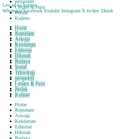
perspektif
Lewati ke konten
Cerpen & Puisi
Whatsapp
Facebook
Youtube
Instagram
X-twitter
Tiktok
Pernik
Kuliner
Home
Home
Reportase
Reportase
Aswaja
Aswaja
Keislaman
Keislaman
Editorial
Editorial
Hikmah
Hikmah
Budaya
Budaya
Sosial
Sosial
Teknologi
Teknologi
perspektif
perspektif
Cerpen & Puisi
Cerpen & Puisi
Pernik
Pernik
Kuliner
Kuliner
Home
Reportase
Aswaja
Keislaman
Editorial
Hikmah
Budaya