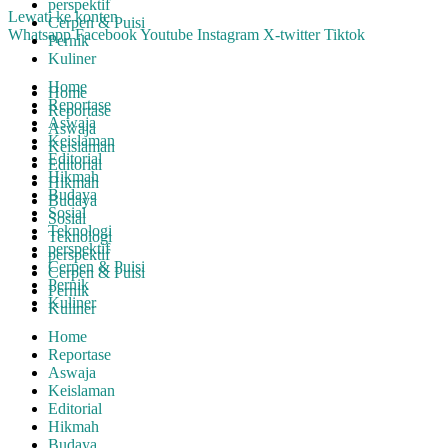
perspektif
Lewati ke konten
Cerpen & Puisi
Whatsapp
Facebook
Youtube
Instagram
X-twitter
Tiktok
Pernik
Kuliner
Home
Home
Reportase
Reportase
Aswaja
Aswaja
Keislaman
Keislaman
Editorial
Editorial
Hikmah
Hikmah
Budaya
Budaya
Sosial
Sosial
Teknologi
Teknologi
perspektif
perspektif
Cerpen & Puisi
Cerpen & Puisi
Pernik
Pernik
Kuliner
Kuliner
Home
Reportase
Aswaja
Keislaman
Editorial
Hikmah
Budaya