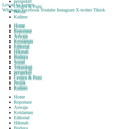
perspektif
Lewati ke konten
Cerpen & Puisi
Whatsapp
Facebook
Youtube
Instagram
X-twitter
Tiktok
Pernik
Kuliner
Home
Home
Reportase
Reportase
Aswaja
Aswaja
Keislaman
Keislaman
Editorial
Editorial
Hikmah
Hikmah
Budaya
Budaya
Sosial
Sosial
Teknologi
Teknologi
perspektif
perspektif
Cerpen & Puisi
Cerpen & Puisi
Pernik
Pernik
Kuliner
Kuliner
Home
Reportase
Aswaja
Keislaman
Editorial
Hikmah
Budaya