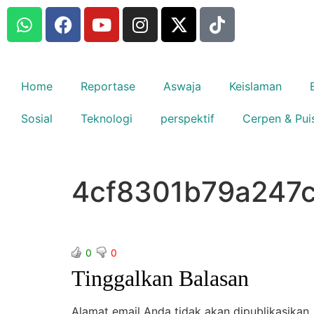
Home
Reportase
Aswaja
Keislaman
Sosial
Teknologi
perspektif
Cerpen & Pui
4cf8301b79a247
0
0
Tinggalkan Balasan
Alamat email Anda tidak akan dipublikasikan.