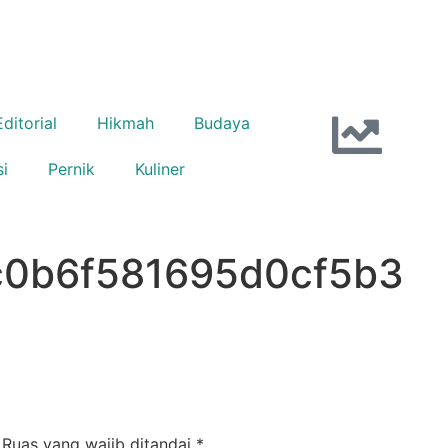
Editorial
Hikmah
Budaya
si
Pernik
Kuliner
c0b6f581695d0cf5b3
Ruas yang wajib ditandai
*