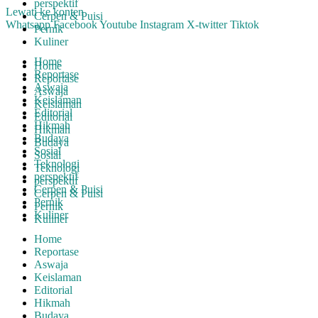
perspektif
Lewati ke konten
Cerpen & Puisi
Whatsapp
Facebook
Youtube
Instagram
X-twitter
Tiktok
Pernik
Kuliner
Home
Home
Reportase
Reportase
Aswaja
Aswaja
Keislaman
Keislaman
Editorial
Editorial
Hikmah
Hikmah
Budaya
Budaya
Sosial
Sosial
Teknologi
Teknologi
perspektif
perspektif
Cerpen & Puisi
Cerpen & Puisi
Pernik
Pernik
Kuliner
Kuliner
Home
Reportase
Aswaja
Keislaman
Editorial
Hikmah
Budaya