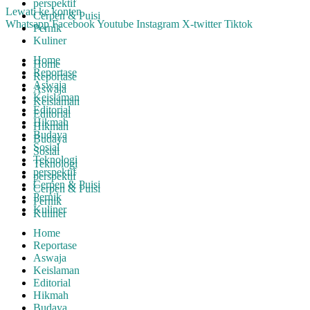
perspektif
Lewati ke konten
Cerpen & Puisi
Whatsapp
Facebook
Youtube
Instagram
X-twitter
Tiktok
Pernik
Kuliner
Home
Home
Reportase
Reportase
Aswaja
Aswaja
Keislaman
Keislaman
Editorial
Editorial
Hikmah
Hikmah
Budaya
Budaya
Sosial
Sosial
Teknologi
Teknologi
perspektif
perspektif
Cerpen & Puisi
Cerpen & Puisi
Pernik
Pernik
Kuliner
Kuliner
Home
Reportase
Aswaja
Keislaman
Editorial
Hikmah
Budaya