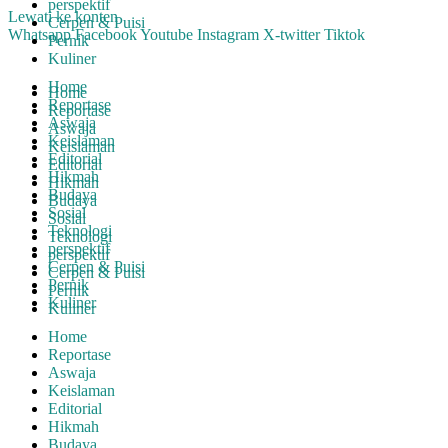
perspektif
Lewati ke konten
Cerpen & Puisi
Whatsapp
Facebook
Youtube
Instagram
X-twitter
Tiktok
Pernik
Kuliner
Home
Home
Reportase
Reportase
Aswaja
Aswaja
Keislaman
Keislaman
Editorial
Editorial
Hikmah
Hikmah
Budaya
Budaya
Sosial
Sosial
Teknologi
Teknologi
perspektif
perspektif
Cerpen & Puisi
Cerpen & Puisi
Pernik
Pernik
Kuliner
Kuliner
Home
Reportase
Aswaja
Keislaman
Editorial
Hikmah
Budaya