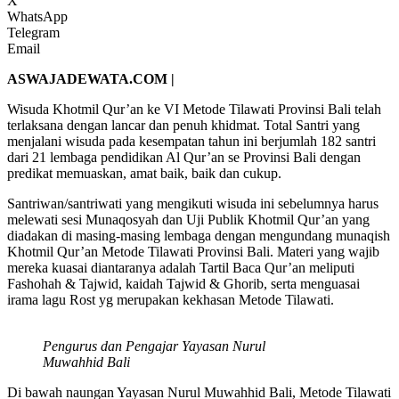
X
WhatsApp
Telegram
Email
ASWAJADEWATA.COM |
Wisuda Khotmil Qur’an ke VI Metode Tilawati Provinsi Bali telah
terlaksana dengan lancar dan penuh khidmat. Total Santri yang
menjalani wisuda pada kesempatan tahun ini berjumlah 182 santri
dari 21 lembaga pendidikan Al Qur’an se Provinsi Bali dengan
predikat memuaskan, amat baik, baik dan cukup.
Santriwan/santriwati yang mengikuti wisuda ini sebelumnya harus
melewati sesi Munaqosyah dan Uji Publik Khotmil Qur’an yang
diadakan di masing-masing lembaga dengan mengundang munaqish
Khotmil Qur’an Metode Tilawati Provinsi Bali. Materi yang wajib
mereka kuasai diantaranya adalah Tartil Baca Qur’an meliputi
Fashohah & Tajwid, kaidah Tajwid & Ghorib, serta menguasai
irama lagu Rost yg merupakan kekhasan Metode Tilawati.
Pengurus dan Pengajar Yayasan Nurul
Muwahhid Bali
Di bawah naungan Yayasan Nurul Muwahhid Bali, Metode Tilawati