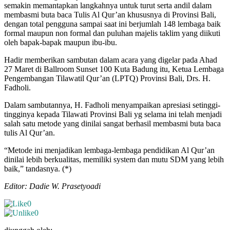
semakin memantapkan langkahnya untuk turut serta andil dalam
membasmi buta baca Tulis Al Qur’an khususnya di Provinsi Bali,
dengan total pengguna sampai saat ini berjumlah 148 lembaga baik
formal maupun non formal dan puluhan majelis taklim yang diikuti
oleh bapak-bapak maupun ibu-ibu.
Hadir memberikan sambutan dalam acara yang digelar pada Ahad
27 Maret di Ballroom Sunset 100 Kuta Badung itu, Ketua Lembaga
Pengembangan Tilawatil Qur’an (LPTQ) Provinsi Bali, Drs. H.
Fadholi.
Dalam sambutannya, H. Fadholi menyampaikan apresiasi setinggi-
tingginya kepada Tilawati Provinsi Bali yg selama ini telah menjadi
salah satu metode yang dinilai sangat berhasil membasmi buta baca
tulis Al Qur’an.
“Metode ini menjadikan lembaga-lembaga pendidikan Al Qur’an
dinilai lebih berkualitas, memiliki system dan mutu SDM yang lebih
baik,” tandasnya. (*)
Editor: Dadie W. Prasetyoadi
0
0