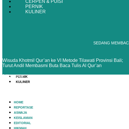
CERPEN & PUISI
Lewati ke konten
PERNIK
Whatsapp
Facebook
Youtube
Instagram
X-twitter
Tiktok
KULINER
HOME
REPORTASE
ASWAJA
KEISLAMAN
EDITORIAL
SEDANG MEMBAC
HIKMAH
BUDAYA
SOSIAL
Wisuda Khotmil Qur’an ke VI Metode Tilawati Provinsi Bali;
TEKNOLOGI
Turut Andil Membasmi Buta Baca Tulis Al Qur’an
PERSPEKTIF
CERPEN & PUISI
0 Komentar
PERNIK
KULINER
HOME
REPORTASE
ASWAJA
KEISLAMAN
EDITORIAL
HIKMAH