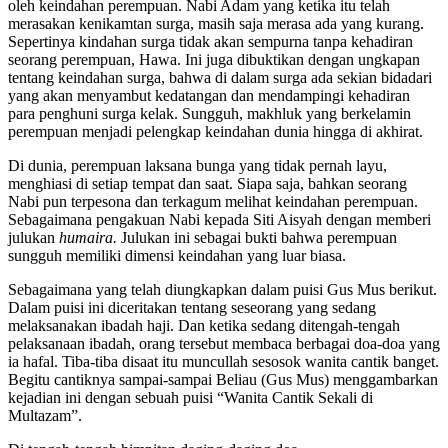
oleh keindahan perempuan. Nabi Adam yang ketika itu telah
merasakan kenikamtan surga, masih saja merasa ada yang kurang.
Sepertinya kindahan surga tidak akan sempurna tanpa kehadiran
seorang perempuan, Hawa. Ini juga dibuktikan dengan ungkapan
tentang keindahan surga, bahwa di dalam surga ada sekian bidadari
yang akan menyambut kedatangan dan mendampingi kehadiran
para penghuni surga kelak. Sungguh, makhluk yang berkelamin
perempuan menjadi pelengkap keindahan dunia hingga di akhirat.
Di dunia, perempuan laksana bunga yang tidak pernah layu,
menghiasi di setiap tempat dan saat. Siapa saja, bahkan seorang
Nabi pun terpesona dan terkagum melihat keindahan perempuan.
Sebagaimana pengakuan Nabi kepada Siti Aisyah dengan memberi
julukan
humaira.
Julukan ini sebagai bukti bahwa perempuan
sungguh memiliki dimensi keindahan yang luar biasa.
Sebagaimana yang telah diungkapkan dalam puisi Gus Mus berikut.
Dalam puisi ini diceritakan tentang seseorang yang sedang
melaksanakan ibadah haji. Dan ketika sedang ditengah-tengah
pelaksanaan ibadah, orang tersebut membaca berbagai doa-doa yang
ia hafal. Tiba-tiba disaat itu muncullah sesosok wanita cantik banget.
Begitu cantiknya sampai-sampai Beliau (Gus Mus) menggambarkan
kejadian ini dengan sebuah puisi “Wanita Cantik Sekali di
Multazam”.