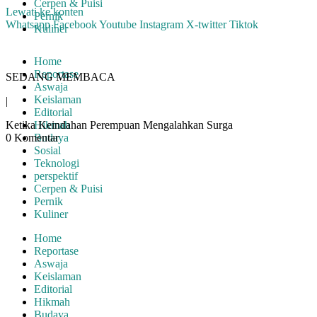
Cerpen & Puisi
Lewati ke konten
Pernik
Whatsapp
Facebook
Youtube
Instagram
X-twitter
Tiktok
Kuliner
Home
Reportase
SEDANG MEMBACA
Aswaja
Keislaman
|
Editorial
Ketika Keindahan Perempuan Mengalahkan Surga
Hikmah
0 Komentar
Budaya
Sosial
Teknologi
perspektif
Cerpen & Puisi
Pernik
Kuliner
Home
Reportase
Aswaja
Keislaman
Editorial
Hikmah
Budaya