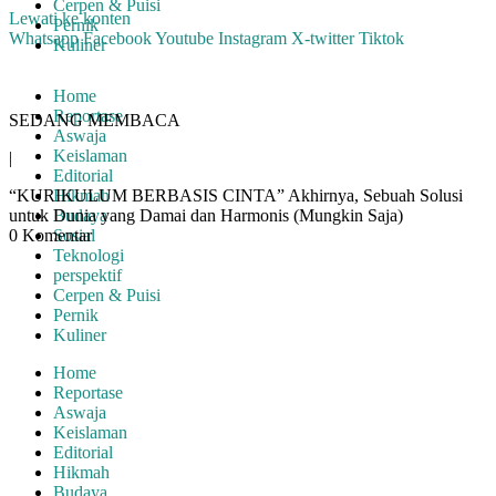
Cerpen & Puisi
Lewati ke konten
Pernik
Whatsapp
Facebook
Youtube
Instagram
X-twitter
Tiktok
Kuliner
Home
Reportase
SEDANG MEMBACA
Aswaja
Keislaman
|
Editorial
“KURIKULUM BERBASIS CINTA” Akhirnya, Sebuah Solusi
Hikmah
untuk Dunia yang Damai dan Harmonis (Mungkin Saja)
Budaya
0 Komentar
Sosial
Teknologi
perspektif
Cerpen & Puisi
Pernik
Kuliner
Home
Reportase
Aswaja
Keislaman
Editorial
Hikmah
Budaya