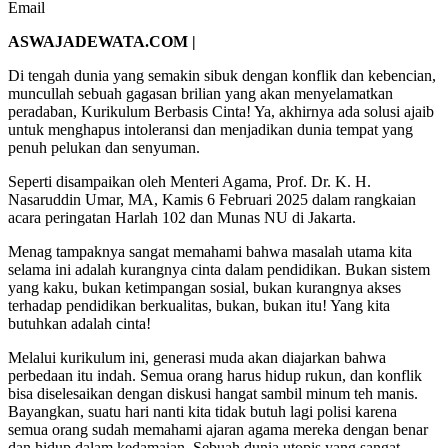
Email
ASWAJADEWATA.COM |
Di tengah dunia yang semakin sibuk dengan konflik dan kebencian,
muncullah sebuah gagasan brilian yang akan menyelamatkan
peradaban, Kurikulum Berbasis Cinta! Ya, akhirnya ada solusi ajaib
untuk menghapus intoleransi dan menjadikan dunia tempat yang
penuh pelukan dan senyuman.
Seperti disampaikan oleh Menteri Agama, Prof. Dr. K. H.
Nasaruddin Umar, MA, Kamis 6 Februari 2025 dalam rangkaian
acara peringatan Harlah 102 dan Munas NU di Jakarta.
Menag tampaknya sangat memahami bahwa masalah utama kita
selama ini adalah kurangnya cinta dalam pendidikan. Bukan sistem
yang kaku, bukan ketimpangan sosial, bukan kurangnya akses
terhadap pendidikan berkualitas, bukan, bukan itu! Yang kita
butuhkan adalah cinta!
Melalui kurikulum ini, generasi muda akan diajarkan bahwa
perbedaan itu indah. Semua orang harus hidup rukun, dan konflik
bisa diselesaikan dengan diskusi hangat sambil minum teh manis.
Bayangkan, suatu hari nanti kita tidak butuh lagi polisi karena
semua orang sudah memahami ajaran agama mereka dengan benar
dan hidup dalam kedamaian. Sebuah dunia utopis yang sangat