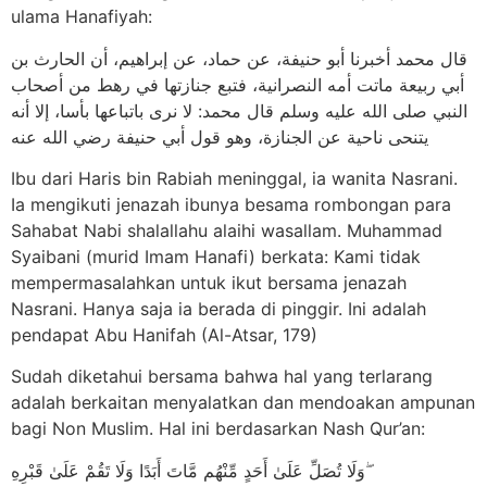
ulama Hanafiyah:
ﻗﺎﻝ ﻣﺤﻤﺪ ﺃﺧﺒﺮﻧﺎ ﺃﺑﻮ ﺣﻨﻴﻔﺔ، ﻋﻦ ﺣﻤﺎﺩ، ﻋﻦ ﺇﺑﺮاﻫﻴﻢ، ﺃﻥ اﻟﺤﺎﺭﺙ ﺑﻦ
ﺃﺑﻲ ﺭﺑﻴﻌﺔ ﻣﺎﺗﺖ ﺃﻣﻪ اﻟﻨﺼﺮاﻧﻴﺔ، ﻓﺘﺒﻊ ﺟﻨﺎﺯﺗﻬﺎ ﻓﻲ ﺭﻫﻂ ﻣﻦ ﺃﺻﺤﺎﺏ
اﻟﻨﺒﻲ ﺻﻠﻰ اﻟﻠﻪ ﻋﻠﻴﻪ ﻭﺳﻠﻢ ﻗﺎﻝ ﻣﺤﻤﺪ: ﻻ ﻧﺮﻯ ﺑﺎﺗﺒﺎﻋﻬﺎ ﺑﺄﺳﺎ، ﺇﻻ ﺃﻧﻪ
ﻳﺘﻨﺤﻰ ﻧﺎﺣﻴﺔ ﻋﻦ اﻟﺠﻨﺎﺯﺓ، ﻭﻫﻮ ﻗﻮﻝ ﺃﺑﻲ ﺣﻨﻴﻔﺔ ﺭﺿﻲ اﻟﻠﻪ ﻋﻨﻪ
Ibu dari Haris bin Rabiah meninggal, ia wanita Nasrani.
Ia mengikuti jenazah ibunya besama rombongan para
Sahabat Nabi shalallahu alaihi wasallam. Muhammad
Syaibani (murid Imam Hanafi) berkata: Kami tidak
mempermasalahkan untuk ikut bersama jenazah
Nasrani. Hanya saja ia berada di pinggir. Ini adalah
pendapat Abu Hanifah (Al-Atsar, 179)
Sudah diketahui bersama bahwa hal yang terlarang
adalah berkaitan menyalatkan dan mendoakan ampunan
bagi Non Muslim. Hal ini berdasarkan Nash Qur’an:
وَلَا تُصَلِّ عَلَىٰ أَحَدٍ مِّنْهُم مَّاتَ أَبَدًا وَلَا تَقُمْ عَلَىٰ قَبْرِهِ ۖ