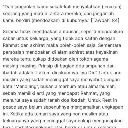
“Dan janganlah kamu sekali-kali menyalatkan (jenazah)
seorang yang mati di antara mereka, dan janganlah
kamu berdiri (mendoakan) di kuburnya.” [Tawbah: 84]
Selama tidak mendoakan ampunan, seperti mendoakan
sabar untuk keluarga, yang tidak ada kaitan dengan
Rahmat dan akhirat maka boleh-boleh saja. Sementara
persoalan mendoakan di alam akhirat atas keyakinan
mereka tentu cukup didoakan oleh tokoh agama
masing-masing. Prinsip di bagian doa ampunan dan
ibadah adalah “Lakum dinukum wa liya Din”. Untuk non
muslim yang sudah meninggal saya menyebut dengan
kata “Mendiang”, bukan almarhum atau almarhumah,
sebab memiliki arti yang mendapat Rahmat, yang
menurut saya sudah ranah doa ibadah. Untuk Rest in
peace saya belum sepenuhnya mengamalkan ungkapan
ini. Ketika ada teman saya yang non muslim atau
keluarganya yang meninggal saya cukup mengucapkan
turut berbelasungkawa atau berduka untuk keluarga