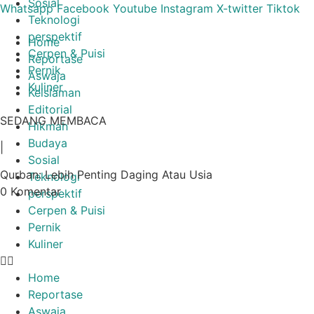
Sosial
Lewati
Whatsapp
Facebook
Youtube
Instagram
X-twitter
Tiktok
Teknologi
ke
perspektif
konten
Home
Cerpen & Puisi
Reportase
Pernik
Aswaja
Kuliner
Keislaman
Editorial
SEDANG MEMBACA
Hikmah
Budaya
|
Sosial
Qurban: Lebih Penting Daging Atau Usia
Teknologi
0 Komentar
perspektif
Cerpen & Puisi
Pernik
Kuliner
Home
Reportase
Aswaja