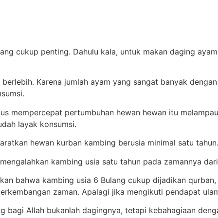
ng cukup penting. Dahulu kala, untuk makan daging ayam,
i berlebih. Karena jumlah ayam yang sangat banyak dengan
nsumsi.
agus mempercepat pertumbuhan hewan hewan itu melampaui 
 sudah layak konsumsi.
syaratkan hewan kurban kambing berusia minimal satu tahun
ah mengalahkan kambing usia satu tahun pada zamannya da
n bahwa kambing usia 6 Bulang cukup dijadikan qurban, asa
n perkembangan zaman. Apalagi jika mengikuti pendapat u
ng bagi Allah bukanlah dagingnya, tetapi kebahagiaan denga