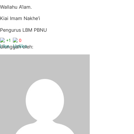
Wallahu A’lam.
Kiai Imam Nakhe’i
Pengurus LBM PBNU
+1
0
diunggah oleh: