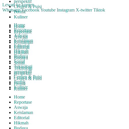
perspektif
Lewati ke konten
Cerpen & Puisi
Whatsapp
Facebook
Youtube
Instagram
X-twitter
Tiktok
Pernik
Kuliner
Home
Home
Reportase
Reportase
Aswaja
Aswaja
Keislaman
Keislaman
Editorial
Editorial
Hikmah
Hikmah
Budaya
Budaya
Sosial
Sosial
Teknologi
Teknologi
perspektif
perspektif
Cerpen & Puisi
Cerpen & Puisi
Pernik
Pernik
Kuliner
Kuliner
Home
Reportase
Aswaja
Keislaman
Editorial
Hikmah
Budaya