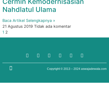
Cermin Kemodernisasian
Nahdlatul Ulama
Baca Artikel Selengkapnya »
21 Agustus 2019
Tidak ada komentar
1
2
TENTANG KAMI
Copyright © 2013 – 2024
aswajadewata.com