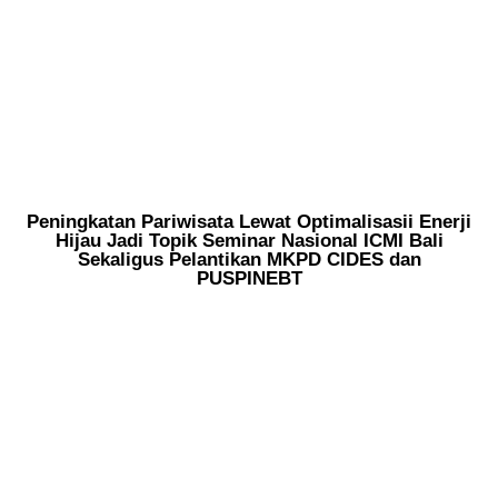
Peningkatan Pariwisata Lewat Optimalisasii Enerji
Hijau Jadi Topik Seminar Nasional ICMI Bali
Sekaligus Pelantikan MKPD CIDES dan
PUSPINEBT