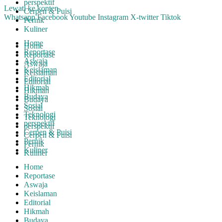
perspektif
Lewati ke konten
Cerpen & Puisi
Whatsapp
Facebook
Youtube
Instagram
X-twitter
Tiktok
Pernik
Kuliner
Home
Home
Reportase
Reportase
Aswaja
Aswaja
Keislaman
Keislaman
Editorial
Editorial
Hikmah
Hikmah
Budaya
Budaya
Sosial
Sosial
Teknologi
Teknologi
perspektif
perspektif
Cerpen & Puisi
Cerpen & Puisi
Pernik
Pernik
Kuliner
Kuliner
Home
Reportase
Aswaja
Keislaman
Editorial
Hikmah
Budaya