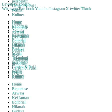
perspektif
Lewati ke konten
Cerpen & Puisi
Whatsapp
Facebook
Youtube
Instagram
X-twitter
Tiktok
Pernik
Kuliner
Home
Home
Reportase
Reportase
Aswaja
Aswaja
Keislaman
Keislaman
Editorial
Editorial
Hikmah
Hikmah
Budaya
Budaya
Sosial
Sosial
Teknologi
Teknologi
perspektif
perspektif
Cerpen & Puisi
Cerpen & Puisi
Pernik
Pernik
Kuliner
Kuliner
Home
Reportase
Aswaja
Keislaman
Editorial
Hikmah
Budaya