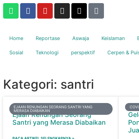
Home
Reportase
Aswaja
Keislaman
Sosial
Teknologi
perspektif
Cerpen & Pui
Kategori: santri
EJAAN RENUNGAN SEORANG SANTRI YANG
COVI
MERASA DIABAIKAN
Ejaan Renungan Seorang
Gel
Santri yang Merasa Diabaikan
Pon
Ju
BACA ARTIKEL SELENGKAPNYA »