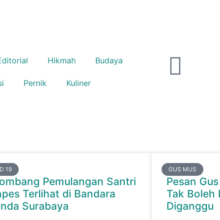
Editorial
Hikmah
Budaya
si
Pernik
Kuliner
D 19
GUS MUS
ombang Pemulangan Santri
Pesan Gus 
pes Terlihat di Bandara
Tak Boleh 
anda Surabaya
Diganggu