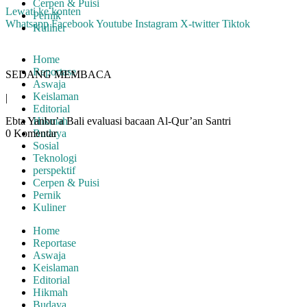
Cerpen & Puisi
Lewati ke konten
Pernik
Whatsapp
Facebook
Youtube
Instagram
X-twitter
Tiktok
Kuliner
Home
Reportase
SEDANG MEMBACA
Aswaja
Keislaman
|
Editorial
Ebta Yanbu’a Bali evaluasi bacaan Al-Qur’an Santri
Hikmah
0 Komentar
Budaya
Sosial
Teknologi
perspektif
Cerpen & Puisi
Pernik
Kuliner
Home
Reportase
Aswaja
Keislaman
Editorial
Hikmah
Budaya