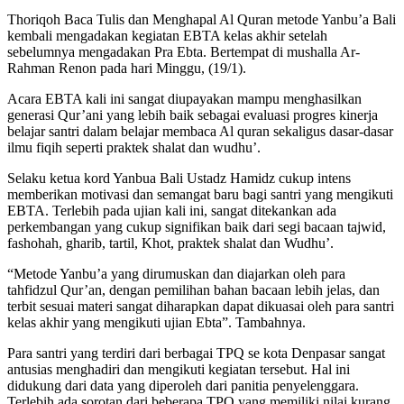
Thoriqoh Baca Tulis dan Menghapal Al Quran metode Yanbu’a Bali
kembali mengadakan kegiatan EBTA kelas akhir setelah
sebelumnya mengadakan Pra Ebta. Bertempat di mushalla Ar-
Rahman Renon pada hari Minggu, (19/1).
Acara EBTA kali ini sangat diupayakan mampu menghasilkan
generasi Qur’ani yang lebih baik sebagai evaluasi progres kinerja
belajar santri dalam belajar membaca Al quran sekaligus dasar-dasar
ilmu fiqih seperti praktek shalat dan wudhu’.
Selaku ketua kord Yanbua Bali Ustadz Hamidz cukup intens
memberikan motivasi dan semangat baru bagi santri yang mengikuti
EBTA. Terlebih pada ujian kali ini, sangat ditekankan ada
perkembangan yang cukup signifikan baik dari segi bacaan tajwid,
fashohah, gharib, tartil, Khot, praktek shalat dan Wudhu’.
“Metode Yanbu’a yang dirumuskan dan diajarkan oleh para
tahfidzul Qur’an, dengan pemilihan bahan bacaan lebih jelas, dan
terbit sesuai materi sangat diharapkan dapat dikuasai oleh para santri
kelas akhir yang mengikuti ujian Ebta”. Tambahnya.
Para santri yang terdiri dari berbagai TPQ se kota Denpasar sangat
antusias menghadiri dan mengikuti kegiatan tersebut. Hal ini
didukung dari data yang diperoleh dari panitia penyelenggara.
Terlebih ada sorotan dari beberapa TPQ yang memiliki nilai kurang