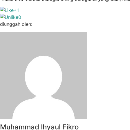
+1
0
diunggah oleh:
Muhammad Ihyaul Fikro