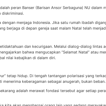
 adalah peran Banser (Barisan Ansor Serbaguna) NU dalam m
 diskriminasi.
 dengan menjaga Indonesia. Jika satu rumah ibadah digang
g berjaga di depan gereja saat malam Natal telah menjadi 
i ketidaktahuan dan kecurigaan. Melalui dialog-dialog lin
mengajarkan bahwa mengucapkan “Selamat Natal” atau mem
 nilai kebajikan di dalam diri.
s Dur” tetap hidup. Di tengah tantangan polarisasi yang te
rti menerima keberagaman sebagai anugerah, bukan beban.
 sekarang adalah merawat fondasi tersebut agar setiap per
ka kita akan menghargai orang lain yang sedang merayakan