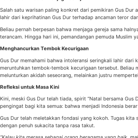
​Salah satu warisan paling konkret dari pemikiran Gus Dur
lahir dari keprihatinan Gus Dur terhadap ancaman teror dan
​Beliau pernah berpesan bahwa menjaga gereja sama halnya
terancam. Hingga hari ini, pemandangan pemuda Muslim yan
Menghancurkan Tembok Kecurigaan
​Gus Dur memahami bahwa intoleransi seringkali lahir dar
meruntuhkan tembok-tembok kecurigaan tersebut. Beliau 
melunturkan akidah seseorang, melainkan justru mempertebal
Refleksi untuk Masa Kini
​Kini, meski Gus Dur telah tiada, spirit “Natal bersama Gu
pengingat bagi kita semua: bahwa menjadi Indonesia bera
​Gus Dur telah meletakkan fondasi yang kokoh. Tugas kita
dengan penuh sukacita tanpa rasa takut.
“Kalau kita merasa sebagai orang beragama yang baik, ma