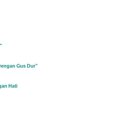
”
 Dengan Gus Dur”
gan Hati