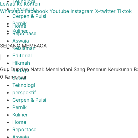
Teknologi
Lewati ke konten
perspektif
Whatsapp
Facebook
Youtube
Instagram
X-twitter
Tiktok
Cerpen & Puisi
Pernik
Home
Kuliner
Reportase
Aswaja
SEDANG MEMBACA
Keislaman
Editorial
|
Hikmah
Gus Dur dan Natal: Meneladani Sang Penenun Kerukunan B
Budaya
0 Komentar
Sosial
Teknologi
perspektif
Cerpen & Puisi
Pernik
Kuliner
Home
Reportase
Aswaja