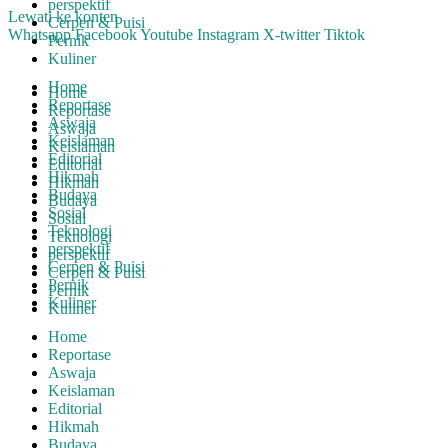
perspektif
Lewati ke konten
Cerpen & Puisi
Whatsapp
Facebook
Youtube
Instagram
X-twitter
Tiktok
Pernik
Kuliner
Home
Home
Reportase
Reportase
Aswaja
Aswaja
Keislaman
Keislaman
Editorial
Editorial
Hikmah
Hikmah
Budaya
Budaya
Sosial
Sosial
Teknologi
Teknologi
perspektif
perspektif
Cerpen & Puisi
Cerpen & Puisi
Pernik
Pernik
Kuliner
Kuliner
Home
Reportase
Aswaja
Keislaman
Editorial
Hikmah
Budaya