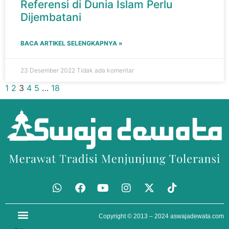
Referensi di Dunia Islam Perlu
Dijembatani
BACA ARTIKEL SELENGKAPNYA »
23 Desember 2022
Tidak ada komentar
1
2
3
4
5
…
18
Copyright © 2013 – 2024
aswajadewata.com