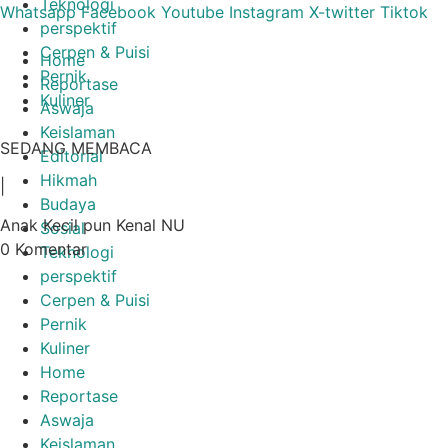
Teknologi
Lewati
Whatsapp
Facebook
Youtube
Instagram
X-twitter
Tiktok
perspektif
ke
Cerpen & Puisi
konten
Home
Pernik
Reportase
Kuliner
Aswaja
Keislaman
SEDANG MEMBACA
Editorial
Hikmah
|
Budaya
Anak Kecil pun Kenal NU
Sosial
0 Komentar
Teknologi
perspektif
Cerpen & Puisi
Pernik
Kuliner
Home
Reportase
Aswaja
Keislaman