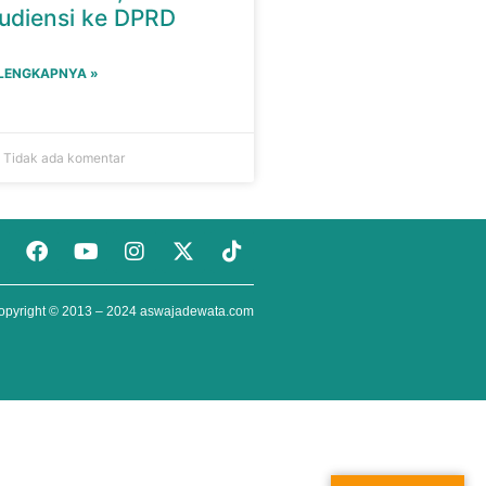
udiensi ke DPRD
ELENGKAPNYA »
9
Tidak ada komentar
opyright © 2013 – 2024
aswajadewata.com