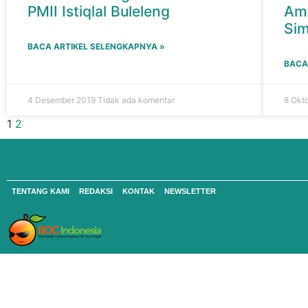
PMII Istiqlal Buleleng
Am
Sim
BACA ARTIKEL SELENGKAPNYA »
BACA
4 Desember 2019
Tidak ada komentar
8 Okt
1
2
TENTANG KAMI
REDAKSI
KONTAK
NEWSLETTER