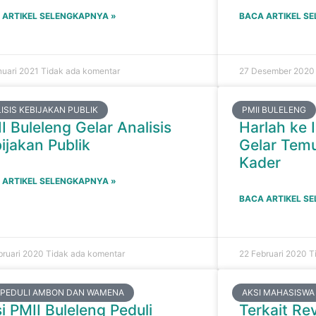
 ARTIKEL SELENGKAPNYA »
BACA ARTIKEL S
nuari 2021
Tidak ada komentar
27 Desember 202
ISIS KEBIJAKAN PUBLIK
PMII BULELENG
I Buleleng Gelar Analisis
Harlah ke I
ijakan Publik
Gelar Tem
Kader
 ARTIKEL SELENGKAPNYA »
BACA ARTIKEL S
bruari 2020
Tidak ada komentar
22 Februari 2020
T
 PEDULI AMBON DAN WAMENA
AKSI MAHASISWA
i PMII Buleleng Peduli
Terkait Re