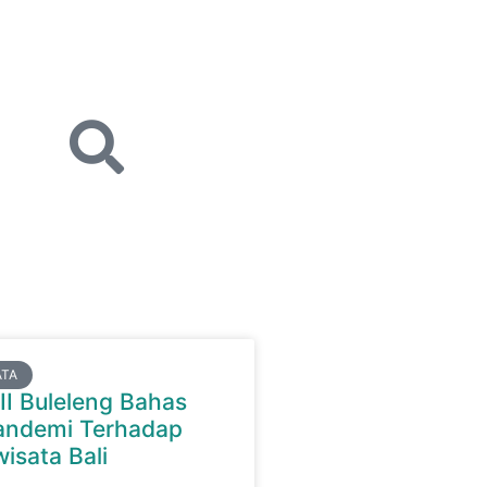
ATA
II Buleleng Bahas
ndemi Terhadap
isata Bali