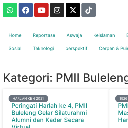
Home
Reportase
Aswaja
Keislaman
Sosial
Teknologi
perspektif
Cerpen & Pui
Kategori: PMII Bulelen
HARLAH KE 4 2021
1926
Peringati Harlah ke 4, PMII
PMI
Buleleng Gelar Silaturahmi
Mas
Alumni dan Kader Secara
Har
Virtual