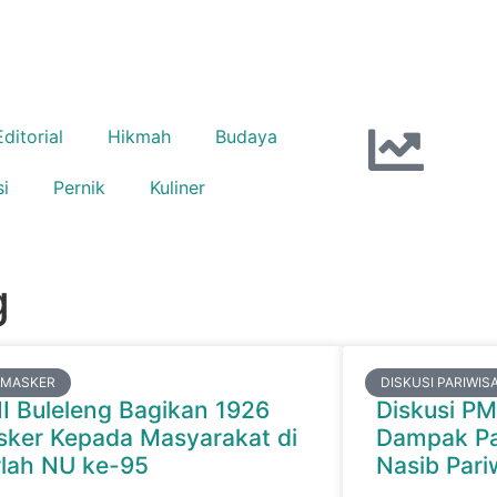
Editorial
Hikmah
Budaya
si
Pernik
Kuliner
g
 MASKER
DISKUSI PARIWIS
I Buleleng Bagikan 1926
Diskusi PM
ker Kepada Masyarakat di
Dampak Pa
lah NU ke-95
Nasib Pariw