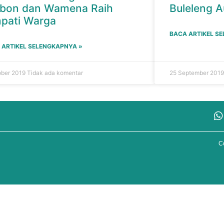
bon dan Wamena Raih
Buleleng A
pati Warga
BACA ARTIKEL S
 ARTIKEL SELENGKAPNYA »
ober 2019
Tidak ada komentar
25 September 201
C