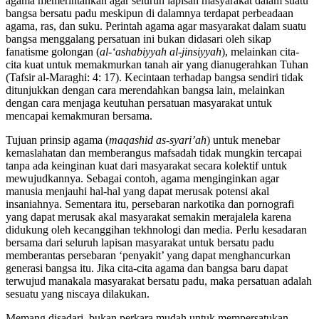
agama memerintahkan agar seluruh lapisan masyarakat dalam suatu
bangsa bersatu padu meskipun di dalamnya terdapat perbeadaan
agama, ras, dan suku. Perintah agama agar masyarakat dalam suatu
bangsa menggalang persatuan ini bukan didasari oleh sikap
fanatisme golongan (
al-‘ashabiyyah al-jinsiyyah
), melainkan cita-
cita kuat untuk memakmurkan tanah air yang dianugerahkan Tuhan
(Tafsir al-Maraghi: 4: 17). Kecintaan terhadap bangsa sendiri tidak
ditunjukkan dengan cara merendahkan bangsa lain, melainkan
dengan cara menjaga keutuhan persatuan masyarakat untuk
mencapai kemakmuran bersama.
Tujuan prinsip agama (
maqashid as-syari’ah
) untuk menebar
kemaslahatan dan memberangus mafsadah tidak mungkin tercapai
tanpa ada keinginan kuat dari masyarakat secara kolektif untuk
mewujudkannya. Sebagai contoh, agama menginginkan agar
manusia menjauhi hal-hal yang dapat merusak potensi akal
insaniahnya. Sementara itu, persebaran narkotika dan pornografi
yang dapat merusak akal masyarakat semakin merajalela karena
didukung oleh kecanggihan tekhnologi dan media. Perlu kesadaran
bersama dari seluruh lapisan masyarakat untuk bersatu padu
memberantas persebaran ‘penyakit’ yang dapat menghancurkan
generasi bangsa itu. Jika cita-cita agama dan bangsa baru dapat
terwujud manakala masyarakat bersatu padu, maka persatuan adalah
sesuatu yang niscaya dilakukan.
Memang disadari, bukan perkara mudah untuk mempersatukan