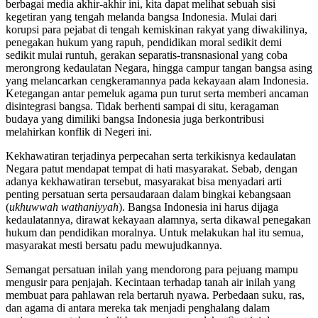
berbagai media akhir-akhir ini, kita dapat melihat sebuah sisi
kegetiran yang tengah melanda bangsa Indonesia. Mulai dari
korupsi para pejabat di tengah kemiskinan rakyat yang diwakilinya,
penegakan hukum yang rapuh, pendidikan moral sedikit demi
sedikit mulai runtuh, gerakan separatis-transnasional yang coba
merongrong kedaulatan Negara, hingga campur tangan bangsa asing
yang melancarkan cengkeramannya pada kekayaan alam Indonesia.
Ketegangan antar pemeluk agama pun turut serta memberi ancaman
disintegrasi bangsa. Tidak berhenti sampai di situ, keragaman
budaya yang dimiliki bangsa Indonesia juga berkontribusi
melahirkan konflik di Negeri ini.
Kekhawatiran terjadinya perpecahan serta terkikisnya kedaulatan
Negara patut mendapat tempat di hati masyarakat. Sebab, dengan
adanya kekhawatiran tersebut, masyarakat bisa menyadari arti
penting persatuan serta persaudaraan dalam bingkai kebangsaan
(
ukhuwwah wathaniyyah
). Bangsa Indonesia ini harus dijaga
kedaulatannya, dirawat kekayaan alamnya, serta dikawal penegakan
hukum dan pendidikan moralnya. Untuk melakukan hal itu semua,
masyarakat mesti bersatu padu mewujudkannya.
Semangat persatuan inilah yang mendorong para pejuang mampu
mengusir para penjajah. Kecintaan terhadap tanah air inilah yang
membuat para pahlawan rela bertaruh nyawa. Perbedaan suku, ras,
dan agama di antara mereka tak menjadi penghalang dalam