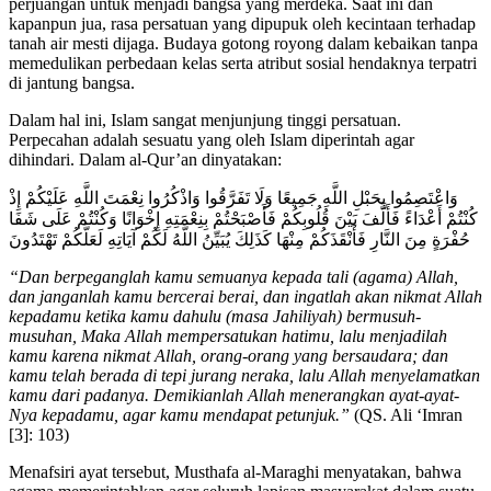
perjuangan untuk menjadi bangsa yang merdeka. Saat ini dan
kapanpun jua, rasa persatuan yang dipupuk oleh kecintaan terhadap
tanah air mesti dijaga. Budaya gotong royong dalam kebaikan tanpa
memedulikan perbedaan kelas serta atribut sosial hendaknya terpatri
di jantung bangsa.
Dalam hal ini, Islam sangat menjunjung tinggi persatuan.
Perpecahan adalah sesuatu yang oleh Islam diperintah agar
dihindari. Dalam al-Qur’an dinyatakan:
وَاعْتَصِمُوا بِحَبْلِ اللَّهِ جَمِيعًا وَلَا تَفَرَّقُوا وَاذْكُرُوا نِعْمَتَ اللَّهِ عَلَيْكُمْ إِذْ
كُنْتُمْ أَعْدَاءً فَأَلَّفَ بَيْنَ قُلُوبِكُمْ فَأَصْبَحْتُمْ بِنِعْمَتِهِ إِخْوَانًا وَكُنْتُمْ عَلَى شَفَا
حُفْرَةٍ مِنَ النَّارِ فَأَنْقَذَكُمْ مِنْهَا كَذَلِكَ يُبَيِّنُ اللَّهُ لَكُمْ آيَاتِهِ لَعَلَّكُمْ تَهْتَدُونَ
“Dan berpeganglah kamu semuanya kepada tali (agama) Allah,
dan janganlah kamu bercerai berai, dan ingatlah akan nikmat Allah
kepadamu ketika kamu dahulu (masa Jahiliyah) bermusuh-
musuhan, Maka Allah mempersatukan hatimu, lalu menjadilah
kamu karena nikmat Allah, orang-orang yang bersaudara; dan
kamu telah berada di tepi jurang neraka, lalu Allah menyelamatkan
kamu dari padanya. Demikianlah Allah menerangkan ayat-ayat-
Nya kepadamu, agar kamu mendapat petunjuk.”
(QS. Ali ‘Imran
[3]: 103)
Menafsiri ayat tersebut, Musthafa al-Maraghi menyatakan, bahwa