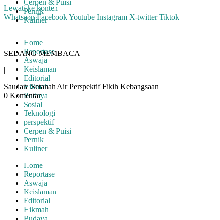
Cerpen & Puisi
Lewati ke konten
Pernik
Whatsapp
Facebook
Youtube
Instagram
X-twitter
Tiktok
Kuliner
Home
Reportase
SEDANG MEMBACA
Aswaja
Keislaman
|
Editorial
Saudara Setanah Air Perspektif Fikih Kebangsaan
Hikmah
0 Komentar
Budaya
Sosial
Teknologi
perspektif
Cerpen & Puisi
Pernik
Kuliner
Home
Reportase
Aswaja
Keislaman
Editorial
Hikmah
Budaya