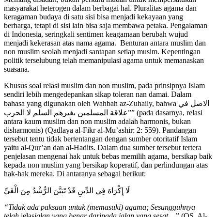
masyarakat heterogen dalam berbagai hal. Pluralitas agama dan
keragaman budaya di satu sisi bisa menjadi kekayaan yang
berharga, tetapi di sisi lain bisa saja membawa petaka. Pengalaman
di Indonesia, seringkali sentimen keagamaan berubah wujud
menjadi kekerasan atas nama agama. Benturan antara muslim dan
non muslim seolah menjadi santapan setiap musim. Kepentingan
politik terselubung telah memanipulasi agama untuk memanaskan
suasana.
Khusus soal relasi muslim dan non muslim, pada prinsipnya Islam
sendiri lebih mengedepankan sikap toleran nan damai. Dalam
bahasa yang digunakan oleh Wahbah az-Zuhaily, bahwa الاصل في
علاقة المسلمين بغيرهم السلم لا الحرب”” (pada dasarnya, relasi
antara kaum muslim dan non muslim adalah harmonis, bukan
disharmonis) (Qadlaya al-Fikr al-Mu’ashir: 2: 559). Pandangan
tersebut tentu tidak bertentangan dengan sumber otoritatif Islam
yaitu al-Qur’an dan al-Hadits. Dalam dua sumber tersebut tertera
penjelasan mengenai hak untuk bebas memilih agama, bersikap baik
kepada non muslim yang bersikap koperatif, dan perlindungan atas
hak-hak mereka. Di antaranya sebagai berikut:
لَا إِكْرَاهَ فِي الدِّينِ قَدْ تَبَيَّنَ الرُّشْدُ مِنَ الْغَيِّ
“Tidak ada paksaan untuk (memasuki) agama; Sesungguhnya
telah
jelas
jalan yang benar daripada jalan yang sesat…”
(QS. Al-