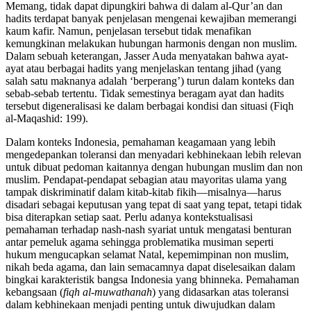
Memang, tidak dapat dipungkiri bahwa di dalam al-Qur’an dan
hadits terdapat banyak penjelasan mengenai kewajiban memerangi
kaum kafir. Namun, penjelasan tersebut tidak menafikan
kemungkinan melakukan hubungan harmonis dengan non muslim.
Dalam sebuah keterangan, Jasser Auda menyatakan bahwa ayat-
ayat atau berbagai hadits yang menjelaskan tentang jihad (yang
salah satu maknanya adalah ‘berperang’) turun dalam konteks dan
sebab-sebab tertentu. Tidak semestinya beragam ayat dan hadits
tersebut digeneralisasi ke dalam berbagai kondisi dan situasi (Fiqh
al-Maqashid: 199).
Dalam konteks Indonesia, pemahaman keagamaan yang lebih
mengedepankan toleransi dan menyadari kebhinekaan lebih relevan
untuk dibuat pedoman kaitannya dengan hubungan muslim dan non
muslim. Pendapat-pendapat sebagian atau mayoritas ulama yang
tampak diskriminatif dalam kitab-kitab fikih—misalnya—harus
disadari sebagai keputusan yang tepat di saat yang tepat, tetapi tidak
bisa diterapkan setiap saat. Perlu adanya kontekstualisasi
pemahaman terhadap nash-nash syariat untuk mengatasi benturan
antar pemeluk agama sehingga problematika musiman seperti
hukum mengucapkan selamat Natal, kepemimpinan non muslim,
nikah beda agama, dan lain semacamnya dapat diselesaikan dalam
bingkai karakteristik bangsa Indonesia yang bhinneka. Pemahaman
kebangsaan (
fiqh al-muwathanah
) yang didasarkan atas toleransi
dalam kebhinekaan menjadi penting untuk diwujudkan dalam