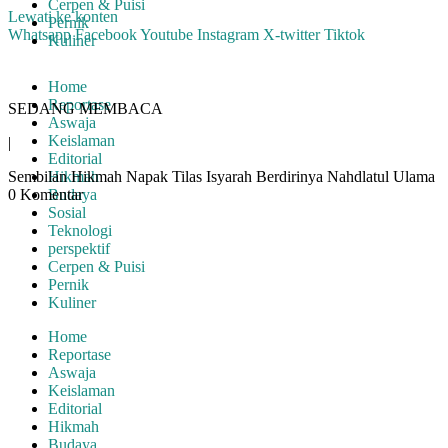
Cerpen & Puisi
Lewati ke konten
Pernik
Whatsapp
Facebook
Youtube
Instagram
X-twitter
Tiktok
Kuliner
Home
Reportase
SEDANG MEMBACA
Aswaja
Keislaman
|
Editorial
Sembilan Hikmah Napak Tilas Isyarah Berdirinya Nahdlatul Ulama
Hikmah
0 Komentar
Budaya
Sosial
Teknologi
perspektif
Cerpen & Puisi
Pernik
Kuliner
Home
Reportase
Aswaja
Keislaman
Editorial
Hikmah
Budaya