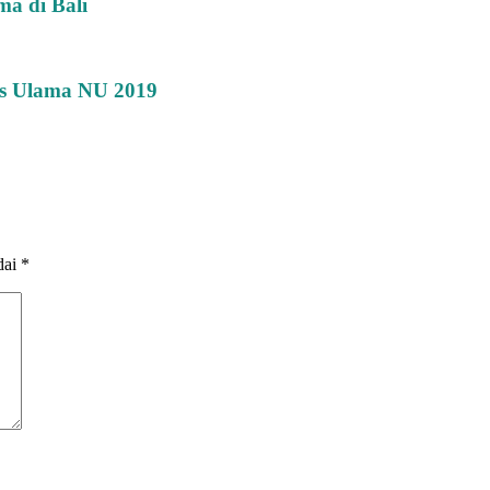
ma di Bali
es Ulama NU 2019
dai
*