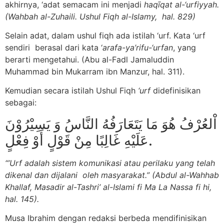
akhirnya, ‘adat semacam ini menjadi
haqīqat al-‘urfiyyah.
(Wahbah al-Zuhaili. Ushul Fiqh al-Islamy, hal. 829)
Selain adat, dalam ushul fiqh ada istilah ‘urf. Kata ‘urf
sendiri berasal dari kata ‘
arafa-ya’rifu-‘urfan
, yang
berarti mengetahui. (Abu al-Fadl Jamaluddin
Muhammad bin Mukarram ibn Manzur, hal. 311).
Kemudian secara istilah Ushul Fiqh
‘urf
didefinisikan
sebagai:
اْلعُرْفُ هُوَ مَا يَتَعَارَفُهُ النَّاسُ وَ يَسِيْرُوْنَ
عَلَيْهِ غَالِبًا مِنْ قَوْلٍ أَوْ فِعْلٍ.
“’Urf adalah sistem komunikasi atau perilaku yang telah
dikenal dan dijalani oleh masyarakat.” (Abdul al-Wahhab
Khallaf, Masadir al-Tashri’ al-Islami fi Ma La Nassa fi hi,
hal. 145).
Musa Ibrahim dengan redaksi berbeda mendifinisikan