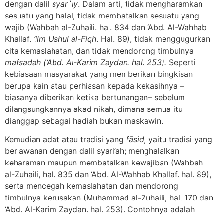
dengan dalil
syar`iy
. Dalam arti, tidak mengharamkan
sesuatu yang halal, tidak membatalkan sesuatu yang
wajib (Wahbah al-Zuhaili. hal. 834 dan ‘Abd. Al-Wahhab
Khallaf.
‘Ilm Ushul al-Fiqh
. Hal. 89), tidak menggugurkan
cita kemaslahatan, dan tidak mendorong timbulnya
mafsadah (‘Abd. Al-Karim Zaydan. hal. 253).
Seperti
kebiasaan masyarakat yang memberikan bingkisan
berupa kain atau perhiasan kepada kekasihnya –
biasanya diberikan ketika bertunangan– sebelum
dilangsungkannya akad nikah, dimana semua itu
dianggap sebagai hadiah bukan maskawin.
Kemudian adat atau tradisi yang
fāsid,
yaitu tradisi yang
berlawanan dengan dalil syari’ah; menghalalkan
keharaman maupun membatalkan kewajiban (Wahbah
al-Zuhaili, hal. 835 dan ‘Abd. Al-Wahhab Khallaf. hal. 89),
serta mencegah kemaslahatan dan mendorong
timbulnya kerusakan (Muhammad al-Zuhaili, hal. 170 dan
‘Abd. Al-Karim Zaydan. hal. 253). Contohnya adalah