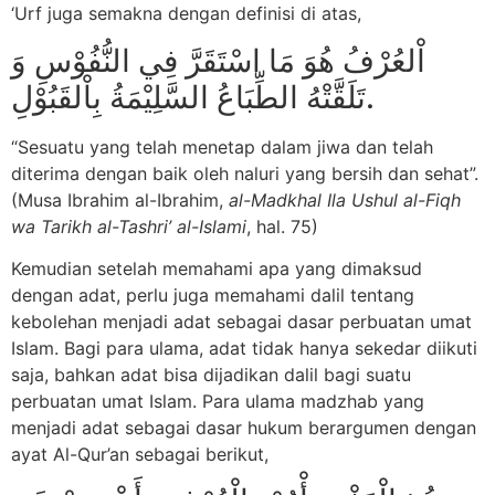
‘Urf juga semakna dengan definisi di atas,
اْلعُرْفُ هُوَ مَا اسْتَقَرَّ فِي النُّفُوْسِ وَ
تَلَقَّتْهُ الطِّبَاعُ السَّلِيْمَةُ بِاْلقَبُوْلِ.
“Sesuatu yang telah menetap dalam jiwa dan telah
diterima dengan baik oleh naluri yang bersih dan sehat”.
(Musa Ibrahim al-Ibrahim,
al-Madkhal Ila Ushul al-Fiqh
wa Tarikh al-Tashri’ al-Islami
, hal. 75)
Kemudian setelah memahami apa yang dimaksud
dengan adat, perlu juga memahami dalil tentang
kebolehan menjadi adat sebagai dasar perbuatan umat
Islam. Bagi para ulama, adat tidak hanya sekedar diikuti
saja, bahkan adat bisa dijadikan dalil bagi suatu
perbuatan umat Islam. Para ulama madzhab yang
menjadi adat sebagai dasar hukum berargumen dengan
ayat Al-Qur’an sebagai berikut,