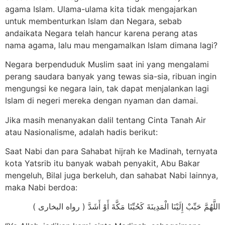
agama Islam. Ulama-ulama kita tidak mengajarkan
untuk membenturkan Islam dan Negara, sebab
andaikata Negara telah hancur karena perang atas
nama agama, lalu mau mengamalkan Islam dimana lagi?
Negara berpenduduk Muslim saat ini yang mengalami
perang saudara banyak yang tewas sia-sia, ribuan ingin
mengungsi ke negara lain, tak dapat menjalankan lagi
Islam di negeri mereka dengan nyaman dan damai.
Jika masih menanyakan dalil tentang Cinta Tanah Air
atau Nasionalisme, adalah hadis berikut:
Saat Nabi dan para Sahabat hijrah ke Madinah, ternyata
kota Yatsrib itu banyak wabah penyakit, Abu Bakar
mengeluh, Bilal juga berkeluh, dan sahabat Nabi lainnya,
maka Nabi berdoa:
( ﺍﻟﻠَّﻬُﻢَّ ﺣَﺒِّﺐْ ﺇِﻟَﻴْﻨَﺎ ﺍﻟْﻤَﺪِﻳﻨَﺔَ ﻛَﺤُﺒِّﻨَﺎ ﻣَﻜَّﺔَ ﺃَﻭْ ﺃَﺷَﺪَّ ‏( ﺭﻭﺍﻩ ﺍﻟﺒﺨﺎﺭﻯ