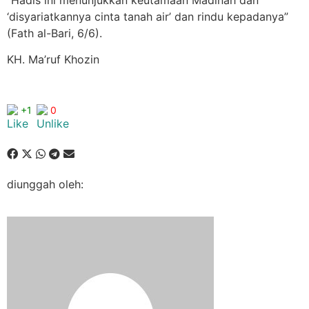
“Hadis ini menunjukkan keutamaan Madinah dan
‘disyariatkannya cinta tanah air’ dan rindu kepadanya”
(Fath al-Bari, 6/6).
KH. Ma’ruf Khozin
+1
0
diunggah oleh: