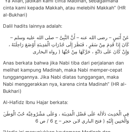
“Ya Allah, jadikan kami cinta Madinah, sebagaimana
cinta kami kepada Makkah, atau melebihi Makkah” (HR
al-Bukhari)
Dalil hadits lainnya adalah:
ﻋَﻦْ ﺃَﻧَﺲٍ – ﺭﺿﻰ ﺍﻟﻠﻪ ﻋﻨﻪ – ﺃَﻥَّ ﺍﻟﻨَّﺒِﻰَّ – ﺻﻠﻰ ﺍﻟﻠﻪ ﻋﻠﻴﻪ ﻭﺳﻠﻢ –
ﻛَﺎﻥَ ﺇِﺫَﺍ ﻗَﺪِﻡَ ﻣِﻦْ ﺳَﻔَﺮٍ ، ﻓَﻨَﻈَﺮَ ﺇِﻟَﻰ ﺟُﺪُﺭَﺍﺕِ ﺍﻟْﻤَﺪِﻳﻨَﺔِ ﺃَﻭْﺿَﻊَ ﺭَﺍﺣِﻠَﺘَﻪُ ،
ﻭَﺇِﻥْ ﻛَﺎﻥَ ﻋَﻠَﻰ ﺩَﺍﺑَّﺔٍ ، ﺣَﺮَّﻛَﻬَﺎ ﻣِﻦْ ﺣُﺒِّﻬَﺎ ‏( ﺭﻭﺍﻩ ﺍﻟﺒﺨﺎﺭﻯ
Anas berkata bahwa jika Nabi tiba dari perjalanan dan
melihat kampung Madinah, maka Nabi memper-cepat
tunggangannya. Jika Nabi diatas tunggangan, maka
Nabi menggerakkan nya, karena cinta Madinah” (HR al-
Bukhari)
Al-Hafidz Ibnu Hajar berkata:
ﻭَﺍﻟْﺤَﻨِﻴﻦ ﺇِﻟَﻴْﻪِ ‏( ﻓﺘﺢ ﺍﻟﺒﺎﺭﻱ ﻻﺑﻦ ﺣﺠﺮ – ﺝ 6 / ﺹ 6