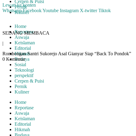
Cerpen & Puisi
Lewati ke konten
Pernik
Whatsapp
Facebook
Youtube
Instagram
X-twitter
Tiktok
Kuliner
Home
Reportase
SEDANG MEMBACA
Aswaja
Keislaman
|
Editorial
Rombongan Santri Sukorejo Asal Gianyar Siap “Back To Pondok”
Hikmah
0 Komentar
Budaya
Sosial
Teknologi
perspektif
Cerpen & Puisi
Pernik
Kuliner
Home
Reportase
Aswaja
Keislaman
Editorial
Hikmah
Budaya