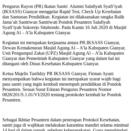
Pengurus Rayon (PR) Ikatan Santri Alumni Salafiyah Syafi’iyah
(IKSASS) Gianyar menggelar Rapid Test, Check Up Kesehatan
dan Santunan Pendidikan. Kegiatan ini dilaksanakan rangka Balik
Jama’ah Santriwan Santriwati Pondok Pesantren Salafiyah
Syafi’iyah Sukorejo Situbondo. Pada Kamis 16 Juli 2020 di Masjid
Agung Al – A’la Kabupaten Gianyar.
Kegiatan ini merupakan kerjasama antara PR.IKSASS Gianyar,
Dewan Kemakmuran Masjid Agung Al – A’la Kabupaten Gianyar,
Unit Pengumpul Zakat (UPZ) Masjid Agung Al – A’la Kabupaten
Gianyar dan Pemerintah Kabupaten Gianyar yang dalam hal ini
ditangani oleh Dinas Kesehatan Kabupaten Gianyar.
Ketua Majelis Tanfidzy PR IKSASS Gianyar, Firman Ayani
menyampaikan bahwa kegiatan ini merupakan syarat wajib bagi
para santri yang ingin kembali menempuh pendidikan di Pondok
Pesantren. Sesuai Surat Edaran Pengurus Pesantren Nomor
0828/201/S.1.01/VI/2020 tentang protokoler kembali ke Pondok
Pesantren.
Sebagai Ikhtiar Pesantren dalam penerapan Protokol Kesehatan,
santri juga di wajibkan melakukan karantina mandiri selama minimal
14 hari di dalam rumah, sebelum keberangkatan. Guna menghindari