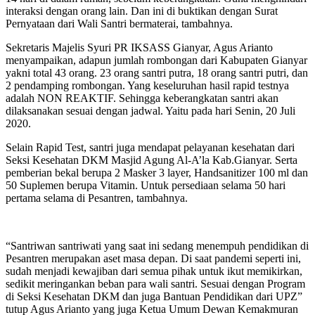
interaksi dengan orang lain. Dan ini di buktikan dengan Surat
Pernyataan dari Wali Santri bermaterai, tambahnya.
Sekretaris Majelis Syuri PR IKSASS Gianyar, Agus Arianto
menyampaikan, adapun jumlah rombongan dari Kabupaten Gianyar
yakni total 43 orang. 23 orang santri putra, 18 orang santri putri, dan
2 pendamping rombongan. Yang keseluruhan hasil rapid testnya
adalah NON REAKTIF. Sehingga keberangkatan santri akan
dilaksanakan sesuai dengan jadwal. Yaitu pada hari Senin, 20 Juli
2020.
Selain Rapid Test, santri juga mendapat pelayanan kesehatan dari
Seksi Kesehatan DKM Masjid Agung Al-A’la Kab.Gianyar. Serta
pemberian bekal berupa 2 Masker 3 layer, Handsanitizer 100 ml dan
50 Suplemen berupa Vitamin. Untuk persediaan selama 50 hari
pertama selama di Pesantren, tambahnya.
“Santriwan santriwati yang saat ini sedang menempuh pendidikan di
Pesantren merupakan aset masa depan. Di saat pandemi seperti ini,
sudah menjadi kewajiban dari semua pihak untuk ikut memikirkan,
sedikit meringankan beban para wali santri. Sesuai dengan Program
di Seksi Kesehatan DKM dan juga Bantuan Pendidikan dari UPZ”
tutup Agus Arianto yang juga Ketua Umum Dewan Kemakmuran