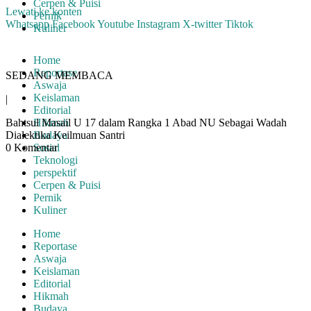
Cerpen & Puisi
Lewati ke konten
Pernik
Whatsapp
Facebook
Youtube
Instagram
X-twitter
Tiktok
Kuliner
Home
Reportase
SEDANG MEMBACA
Aswaja
Keislaman
|
Editorial
Bahtsul Masail U 17 dalam Rangka 1 Abad NU Sebagai Wadah
Hikmah
Dialektika Keilmuan Santri
Budaya
0 Komentar
Sosial
Teknologi
perspektif
Cerpen & Puisi
Pernik
Kuliner
Home
Reportase
Aswaja
Keislaman
Editorial
Hikmah
Budaya