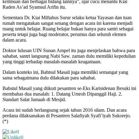
keilmuan dan berbagai bidang lainnya”, ujar cucu menantu Kiai
Raden As’ad Syamsul Arifin itu.
Sementara Dr. Kiai Miftahus Surur selaku ketua Yayasan dan tuan
rumah mengatakan sangat senang dengan acara ini karena menjadi
ruang untuk belajar. Ruang belajar bukan hanya para santri sebagai
peserta tetapi juga bagi moderator, perumus dan seluruh elemen
dalam acara.
Doktor lulusan UIN Sunan Ampel itu juga menjelaskan bahwa para
sahabat, santri langsung Nabi Saw. zaman dulu memiliki kepedulian
yang tinggi terhadap masalah-masalah keagamaan.
Dalam konteks ini, Bahtsul Masail juga memiliki semangat yang
sama sebagaimana dulu dilakukan para sahabat.
Bahstul Masail yang diikuti pesantren se-Eks Karisidenan Besuki ini
membahas dua masalah: 1. Datang Umroh Dipanggil Haji. 2.
Standart Salat Jamaah di Mesjid.
Acara ini sudah berlangsung sejak tahun 2016 silam. Dan acara
perdana dilaksanakan di Pesantren Salafiyah Syafi’iyah Sukorejo.
(*)
0
0