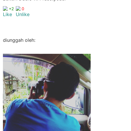
+2
0
diunggah oleh: