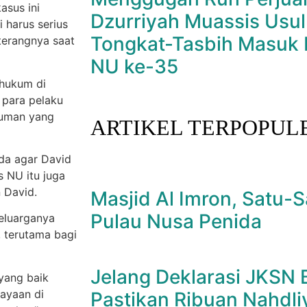
asus ini
Dzurriyah Muassis Usul
i harus serius
Tongkat-Tasbih Masuk 
 terangnya saat
NU ke-35
hukum di
 para pelaku
kuman yang
ARTIKEL TERPOPUL
da agar David
s NU itu juga
 David.
Masjid Al Imron, Satu-S
Pulau Nusa Penida
eluarganya
, terutama bagi
Jelang Deklarasi JKSN Ba
yang baik
ayaan di
Pastikan Ribuan Nahdli