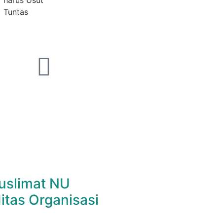
harus Usut
Tuntas
uslimat NU
itas Organisasi