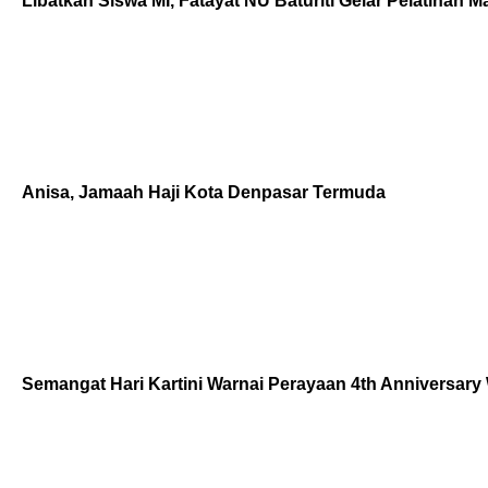
Libatkan Siswa MI, Fatayat NU Baturiti Gelar Pelatihan M
Anisa, Jamaah Haji Kota Denpasar Termuda
Semangat Hari Kartini Warnai Perayaan 4th Anniversar