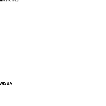
anasik Haji
y WISBA