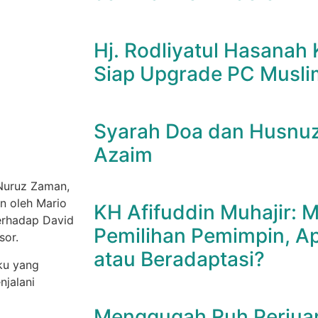
Hj. Rodliyatul Hasanah 
Siap Upgrade PC Musli
Syarah Doa dan Husnuz
Azaim
 Nuruz Zaman,
n oleh Mario
KH Afifuddin Muhajir:
erhadap David
Pemilihan Pemimpin, A
sor.
atau Beradaptasi?
ku yang
jalani
Menggugah Ruh Perjua