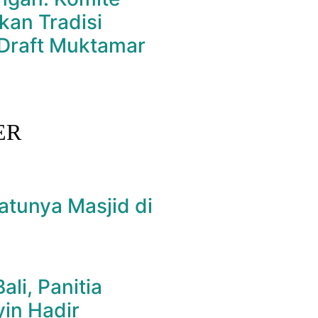
kan Tradisi
Draft Muktamar
ER
atunya Masjid di
li, Panitia
yin Hadir