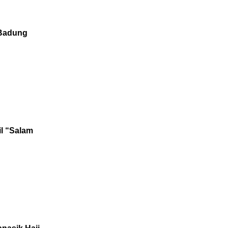
 Badung
il “Salam