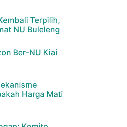
Kembali Terpilih,
mat NU Buleleng
on Ber-NU Kiai
 Mekanisme
pakah Harga Mati
ngan: Komite