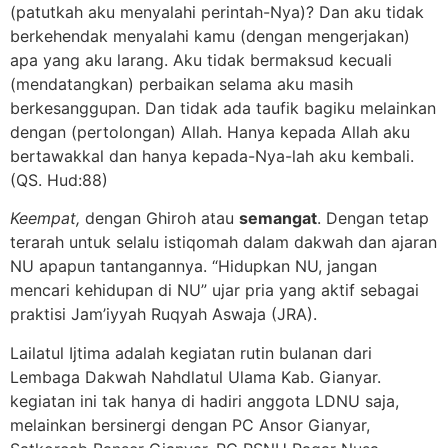
(patutkah aku menyalahi perintah-Nya)? Dan aku tidak
berkehendak menyalahi kamu (dengan mengerjakan)
apa yang aku larang. Aku tidak bermaksud kecuali
(mendatangkan) perbaikan selama aku masih
berkesanggupan. Dan tidak ada taufik bagiku melainkan
dengan (pertolongan) Allah. Hanya kepada Allah aku
bertawakkal dan hanya kepada-Nya-lah aku kembali.
(QS. Hud:88)
Keempat,
dengan Ghiroh atau
semangat
. Dengan tetap
terarah untuk selalu istiqomah dalam dakwah dan ajaran
NU apapun tantangannya. “Hidupkan NU, jangan
mencari kehidupan di NU” ujar pria yang aktif sebagai
praktisi Jam’iyyah Ruqyah Aswaja (JRA).
Lailatul Ijtima adalah kegiatan rutin bulanan dari
Lembaga Dakwah Nahdlatul Ulama Kab. Gianyar.
kegiatan ini tak hanya di hadiri anggota LDNU saja,
melainkan bersinergi dengan PC Ansor Gianyar,