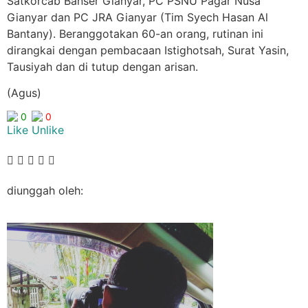
Satkorcab Banser Gianyar, PC PSNU Pagar Nusa
Gianyar dan PC JRA Gianyar (Tim Syech Hasan Al
Bantany). Beranggotakan 60-an orang, rutinan ini
dirangkai dengan pembacaan Istighotsah, Surat Yasin,
Tausiyah dan di tutup dengan arisan.
(Agus)
0
0
diunggah oleh: