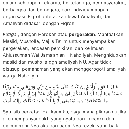
dalam kehidupan keluarga, bertetangga, bermasyarakat,
berbangsa dan bernegara, baik individu maupun
organisasi. Fiqroh diterapkan lewat Amaliyah, dan
Amaliyah didasari dengan Fiqroh.
Ketiga
, dengan Harokah atau
pergerakan
. Manfaatkan
Masjid, Musholla, Majlis Ta’lim untuk menyampaikan
pergerakan, landasan pemikiran, dan keilmuan
Ahlussunnah Wal Jama’ah an – Nahdliyah. Menghidupkan
masjid dan musholla dgn amaliyah NU. Agar tidak
disusupi pemahaman yang akan menggerogoti amaliyah
warga Nahdliyin.
قَالَ يَا قَوْمِ أَرَأَيْتُمْ إِنْ كُنْتُ عَلَىٰ بَيِّنَةٍ مِنْ رَبِّي وَرَزَقَنِي مِنْهُ رِزْقًا
حَسَنًا ۚ وَمَا أُرِيدُ أَنْ أُخَالِفَكُمْ إِلَىٰ مَا أَنْهَاكُمْ عَنْهُ ۚ إِنْ أُرِيدُ إِلَّا الْإِصْلَاحَ
مَا اسْتَطَعْتُ ۚ وَمَا تَوْفِيقِي إِلَّا بِاللَّهِ ۚ عَلَيْهِ تَوَكَّلْتُ وَإِلَيْهِ أُنِيبُ
Syu´aib berkata: “Hai kaumku, bagaimana pikiranmu jika
aku mempunyai bukti yang nyata dari Tuhanku dan
dianugerahi-Nya aku dari pada-Nya rezeki yang baik