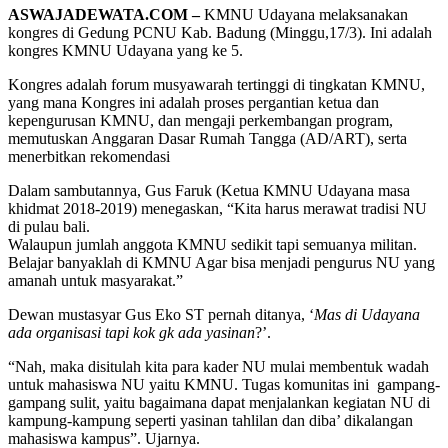
ASWAJADEWATA.COM –
KMNU Udayana melaksanakan
kongres di Gedung PCNU Kab. Badung (Minggu,17/3). Ini adalah
kongres KMNU Udayana yang ke 5.
Kongres adalah forum musyawarah tertinggi di tingkatan KMNU,
yang mana Kongres ini adalah proses pergantian ketua dan
kepengurusan KMNU, dan mengaji perkembangan program,
memutuskan Anggaran Dasar Rumah Tangga (AD/ART), serta
menerbitkan rekomendasi
Dalam sambutannya, Gus Faruk (Ketua KMNU Udayana masa
khidmat 2018-2019) menegaskan, “Kita harus merawat tradisi NU
di pulau bali.
Walaupun jumlah anggota KMNU sedikit tapi semuanya militan.
Belajar banyaklah di KMNU Agar bisa menjadi pengurus NU yang
amanah untuk masyarakat.”
Dewan mustasyar Gus Eko ST pernah ditanya, ‘
Mas di Udayana
ada organisasi tapi kok gk ada yasinan
?’.
“Nah, maka disitulah kita para kader NU mulai membentuk wadah
untuk mahasiswa NU yaitu KMNU. Tugas komunitas ini gampang-
gampang sulit, yaitu bagaimana dapat menjalankan kegiatan NU di
kampung-kampung seperti yasinan tahlilan dan diba’ dikalangan
mahasiswa kampus”. Ujarnya.