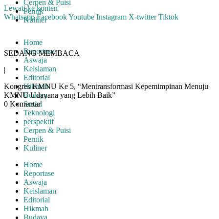
Cerpen & Puisi
Lewati ke konten
Pernik
Whatsapp
Facebook
Youtube
Instagram
X-twitter
Tiktok
Kuliner
Home
Reportase
SEDANG MEMBACA
Aswaja
Keislaman
|
Editorial
Kongres KMNU Ke 5, “Mentransformasi Kepemimpinan Menuju
Hikmah
KMNU Udayana yang Lebih Baik”
Budaya
0 Komentar
Sosial
Teknologi
perspektif
Cerpen & Puisi
Pernik
Kuliner
Home
Reportase
Aswaja
Keislaman
Editorial
Hikmah
Budaya