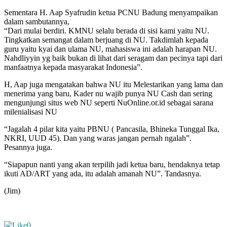
Sementara H. Aap Syafrudin ketua PCNU Badung menyampaikan
dalam sambutannya,
“Dari mulai berdiri. KMNU selalu berada di sisi kami yaitu NU.
Tingkatkan semangat dalam berjuang di NU. Takdimlah kepada
guru yaitu kyai dan ulama NU, mahasiswa ini adalah harapan NU.
Nahdliyyin yg baik bukan di lihat dari seragam dan pecinya tapi dari
manfaatnya kepada masyarakat Indonesia”.
H, Aap juga mengatakan bahwa NU itu Melestarikan yang lama dan
menerima yang baru, Kader nu wajib punya NU Cash dan sering
mengunjungi situs web NU seperti NuOnline.or.id sebagai sarana
milenialisasi NU
“Jagalah 4 pilar kita yaitu PBNU ( Pancasila, Bhineka Tunggal Ika,
NKRI, UUD 45). Dan yang waras jangan pernah ngalah”.
Pesannya juga.
“Siapapun nanti yang akan terpilih jadi ketua baru, hendaknya tetap
ikuti AD/ART yang ada, itu adalah amanah NU”. Tandasnya.
(Jim)
0