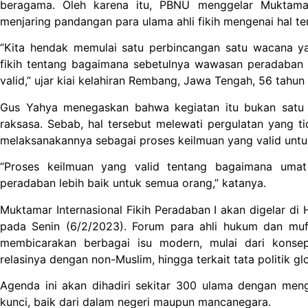
beragama. Oleh karena itu, PBNU menggelar Muktamar
menjaring pandangan para ulama ahli fikih mengenai hal te
“Kita hendak memulai satu perbincangan satu wacana ya
fikih tentang bagaimana sebetulnya wawasan peradaban it
valid,” ujar kiai kelahiran Rembang, Jawa Tengah, 56 tahun l
Gus Yahya menegaskan bahwa kegiatan itu bukan satu 
raksasa. Sebab, hal tersebut melewati pergulatan yang ti
melaksanakannya sebagai proses keilmuan yang valid untu
“Proses keilmuan yang valid tentang bagaimana uma
peradaban lebih baik untuk semua orang,” katanya.
Muktamar Internasional Fikih Peradaban I akan digelar di
pada Senin (6/2/2023). Forum para ahli hukum dan muft
membicarakan berbagai isu modern, mulai dari konse
relasinya dengan non-Muslim, hingga terkait tata politik gl
Agenda ini akan dihadiri sekitar 300 ulama dengan men
kunci, baik dari dalam negeri maupun mancanegara.