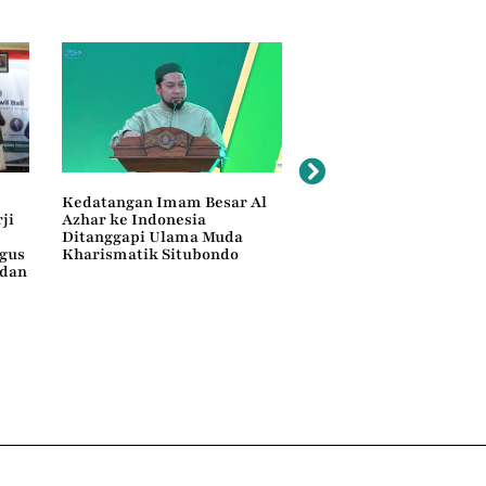
Kedatangan Imam Besar Al
Terima 88 Calon Santri
ji
Azhar ke Indonesia
Ponpes Sukorejo, IKSA
Ditanggapi Ulama Muda
Badung Bekali Pesantr
igus
Kharismatik Situbondo
Kilat
 dan