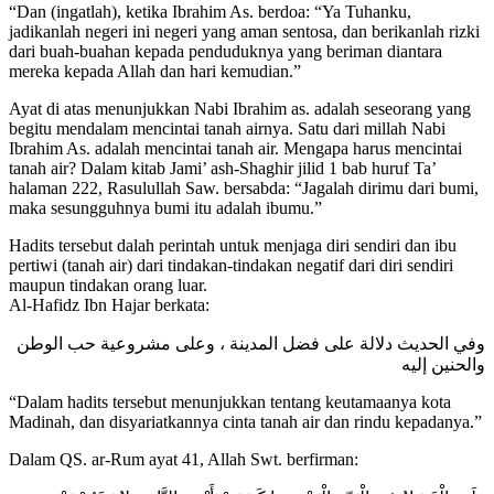
“Dan (ingatlah), ketika Ibrahim As. berdoa: “Ya Tuhanku,
jadikanlah negeri ini negeri yang aman sentosa, dan berikanlah rizki
dari buah-buahan kepada penduduknya yang beriman diantara
mereka kepada Allah dan hari kemudian.”
Ayat di atas menunjukkan Nabi Ibrahim as. adalah seseorang yang
begitu mendalam mencintai tanah airnya. Satu dari millah Nabi
Ibrahim As. adalah mencintai tanah air. Mengapa harus mencintai
tanah air? Dalam kitab Jami’ ash-Shaghir jilid 1 bab huruf Ta’
halaman 222, Rasulullah Saw. bersabda: “Jagalah dirimu dari bumi,
maka sesungguhnya bumi itu adalah ibumu.”
Hadits tersebut dalah perintah untuk menjaga diri sendiri dan ibu
pertiwi (tanah air) dari tindakan-tindakan negatif dari diri sendiri
maupun tindakan orang luar.
Al-Hafidz Ibn Hajar berkata:
وفي الحديث دلالة على فضل المدينة ، وعلى مشروعية حب الوطن
والحنين إليه
“Dalam hadits tersebut menunjukkan tentang keutamaanya kota
Madinah, dan disyariatkannya cinta tanah air dan rindu kepadanya.”
Dalam QS. ar-Rum ayat 41, Allah Swt. berfirman: