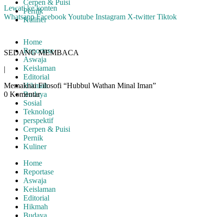
Cerpen & Puisi
Lewati ke konten
Pernik
Whatsapp
Facebook
Youtube
Instagram
X-twitter
Tiktok
Kuliner
Home
Reportase
SEDANG MEMBACA
Aswaja
Keislaman
|
Editorial
Memaknai Filosofi “Hubbul Wathan Minal Iman”
Hikmah
0 Komentar
Budaya
Sosial
Teknologi
perspektif
Cerpen & Puisi
Pernik
Kuliner
Home
Reportase
Aswaja
Keislaman
Editorial
Hikmah
Budaya