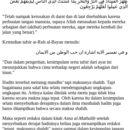
ظَهَرَ الْفَسَادُ فِي الْبَرِّ وَالْبَحْرِ بِمَا كَسَبَتْ أَيْدِي النَّاسِ لِيُذِيقَهُمْ بَعْضَ
الَّذِي عَمِلُوا لَعَلَّهُمْ يَرْجِعُونَ
“Telah nampak kerusakan di darat dan di laut disebabkan karena
perbuatan tangan manusia, supaya Allah merasakan kepada mereka
sebagian dari (akibat) perbuatan mereka, agar mereka kembali (ke
jalan yang benar).”
Kemudian tafsir ar-Ruh al-Bayan menulis:
و في تفسير الاية اشارة ان حب الوطن من الايمان
“Dan dalam pengertian, kesimpulam serta tafsir dari ayat ini
menunjukkan bahwa cinta terhadap negeri adalah sebagian dari
iman.”
Hadits tersebut memang maudhu’ tapi maknanya shahih. Tapi
bagaimana para salaf kita selalu mendengungkan ungkapan-
ungkapan itu. Artinya kalau ditolak serta merta juga tidak bisa
karena secara makna juga tepat. Oleh karena itu dalam kesimpulan
selain menyebutkan derajatnya dalam ilmu musthalah hadits juga
harus ditampilkan bahwa secara makna shahih.
Maka seperti redaksi dalam kitab
Asna al-Mathalib
setelah
menyebutkan derajat hadistnya beliau juga menampilkan redaksi
“tetapi maknanya shahih” supya sampai dalam kesimpulan jangan