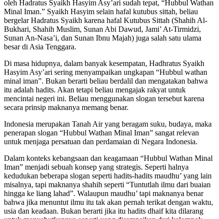
oleh Hadratus Syaikh Hasyim Asy’ari sudah tepat, “Hubbul Wathan
Minal Iman.” Syaikh Hasyim selain hafal kutubus sittah, beliau
bergelar Hadratus Syaikh karena hafal Kutubus Sittah (Shahih Al-
Bukhari, Shahih Muslim, Sunan Abi Dawud, Jami’ At-Tirmidzi,
Sunan An-Nasa’i, dan Sunan Ibnu Majah) juga salah satu ulama
besar di Asia Tenggara.
Di masa hidupnya, dalam banyak kesempatan, Hadhratus Syaikh
Hasyim Asy’ari sering menyampaikan ungkapan “Hubbul wathan
minal iman”. Bukan berarti beliau berdalil dan mengatakan bahwa
itu adalah hadits. Akan tetapi beliau mengajak rakyat untuk
mencintai negeri ini. Beliau menggunakan slogan tersebut karena
secara prinsip maknanya memang benar.
Indonesia merupakan Tanah Air yang beragam suku, budaya, maka
penerapan slogan “Hubbul Wathan Minal Iman” sangat relevan
untuk menjaga persatuan dan perdamaian di Negara Indonesia.
Dalam konteks kebangsaan dan keagamaan “Hubbul Wathan Minal
Iman” menjadi sebuah konsep yang strategis. Seperti halnya
kedudukan beberapa slogan seperti hadits-hadits maudhu’ yang lain
misalnya, tapi maknanya shahih seperti “Tuntutlah ilmu dari buaian
hingga ke liang lahad”. Walaupun maudhu’ tapi maknanya benar
bahwa jika menuntut ilmu itu tak akan pernah terikat dengan waktu,
usia dan keadaan. Bukan berarti jika itu hadits dhaif kita dilarang