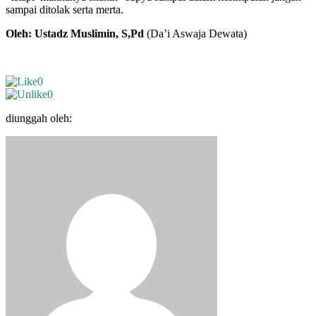
sampai ditolak serta merta.
Oleh: Ustadz Muslimin, S,Pd
(Da’i Aswaja Dewata)
0
0
diunggah oleh: