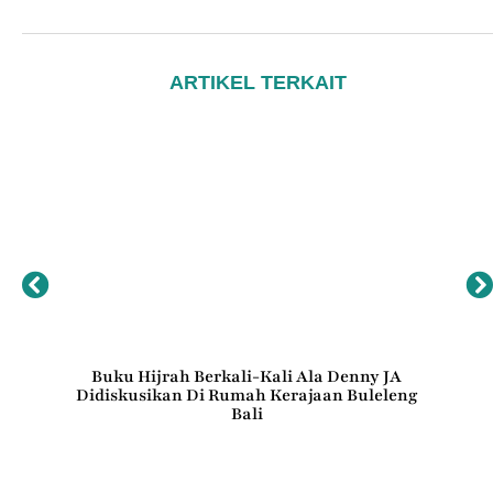
ARTIKEL TERKAIT
at
Buku Hijrah Berkali-Kali Ala Denny JA
Pen
Didiskusikan Di Rumah Kerajaan Buleleng
E
Bali
ICM