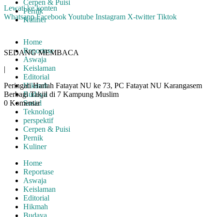
Cerpen & Puisi
Lewati ke konten
Pernik
Whatsapp
Facebook
Youtube
Instagram
X-twitter
Tiktok
Kuliner
Home
Reportase
SEDANG MEMBACA
Aswaja
Keislaman
|
Editorial
Peringati Harlah Fatayat NU ke 73, PC Fatayat NU Karangasem
Hikmah
Berbagi Takjil di 7 Kampung Muslim
Budaya
0 Komentar
Sosial
Teknologi
perspektif
Cerpen & Puisi
Pernik
Kuliner
Home
Reportase
Aswaja
Keislaman
Editorial
Hikmah
Budaya