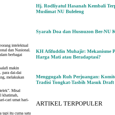
Hj. Rodliyatul Hasanah Kembali Ter
Muslimat NU Buleleng
Syarah Doa dan Husnuzon Ber-NU K
orang intelektual
ional dan Nasional.
KH Afifuddin Muhajir: Mekanisme 
alam berbagai
Harga Mati atau Beradaptasi?
salafi makin
 para dai-dai
Menggugah Ruh Perjuangan: Komite
ing, melakukan
Tradisi Tongkat-Tasbih Masuk Draf
telek”. Misal
ul khatimah,
i-cari umat hari-
ARTIKEL TERPOPULER
 tapi itu cuma satu