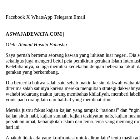
Facebook
X
WhatsApp
Telegram
Email
ASWAJADEWATA.COM |
Oleh: Ahmad Husain Fahasbu
Saya pernah bertemu seorang kawan yang lulusan luar negeri. Dia se
sekaligus juga mengerti betul peta pemikiran gerakan Islam Internas
Kelebihannya, ia juga memiliki kedekatan dengan beberapa tokoh d
gerakan yang berkembang.
Dia bercerita bahwa salah satu sebab makin ke sini dakwah wahabi/
diterima salah satunya karena mereka mengubah strategi dakwahnya.
wahabi sekarang makin jarang membahas khilafiyah, memberi label
vonis pada orang lain dan hal-hal yang membuat ribut.
Mereka justru fokus kajian-kajian yang tampak “rasional” dan “ngin
kajian sirah nabi, kajian sunnah, kajian tazkiyatun nafs, kajian husn
persatuan umat, kebangkitan Islam dan tema-tema yang memang dicar
hari ini.
Apakah tidak ada yang konfrontasi untuk aliran lain? tentu masih ada