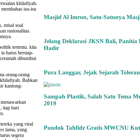
rsoalan khilafiyah.
 membahas isu-isu
Masjid Al Imron, Satu-Satunya Masj
. misal soal
n rasionalitas.
onnya.
Jelang Deklarasi JKSN Bali, Panitia
itik tertentu. kita
Hadir
ia harus bersiap-
 ceramah dibumbui
Pura Langgar, Jejak Sejarah Tolera
ma orang-orang
 khilafiyah. Bahkan
ir kantong-
Sampah Plastik, Salah Satu Tema 
g menawarkan
2019
 tiap hari
n.
mereka yang viral
Pondok Tahfidz Gratis MWCNU Kut
deo lama, yang
harus segera