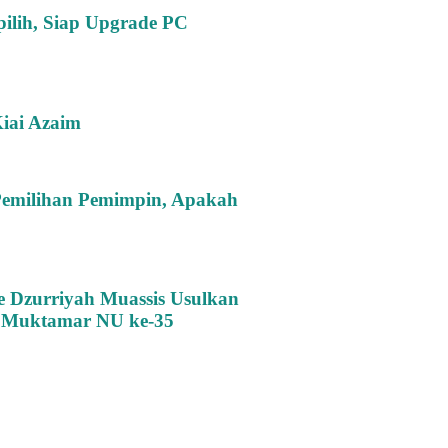
pilih, Siap Upgrade PC
iai Azaim
Pemilihan Pemimpin, Apakah
 Dzurriyah Muassis Usulkan
t Muktamar NU ke-35