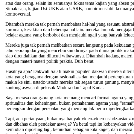
atau dua orang. selain itu semuanya fokus tema kajian yang absen pe
Simak saja, kajian Ust UKB atau USRB, hampir mustahil keduanya
kontroversial.
Ditambah mereka tak pernah membahas hal-hal yang sesuatu abstrak
karomah, kesaktian dan beberapa hal lain. mereka tampak mengajarka
belajar agama yang berbobot dan menjauhi ngaji yang banyak leluc
Mereka juga tak pernah melibatkan secara langsung pada kekuatan pol
tahu seorang dai yang menceburkan dirinya pada dunia politik maka 
siap direndahkan dan dilucuti wibawanya. Ditambah kadang materi
dengan materi-materi politik praktis. Duh berat.
Hasilnya apa? Dakwah Salafi makin populer. dakwah mereka diteri
kota yang beragama dengan rasionalitas dan menjauhi pertengkaran
makin ke sini, ustadz-ustadz mereka tak segan turun gunung. menyis
kantong aswaja di pelosok Madura dan Tapal Kuda.
Saya merasa orang-orang kota memang mencari format agama yan
spritualitas dan keheningan. bukan pemahaman agama yang “ramai”,
bertengkar dengan persoalan yang memang tak perlu dipertengkarka
Tapi, ada pertanyaan, bukannya banyak video-video ustadz-ustadz 
dan dibahas oleh pendekar aswaja? Ya betul tapi itu kebanyakan vi
kemudian diposting lagi, kemudian sebagian kita kaget, dan merasa 