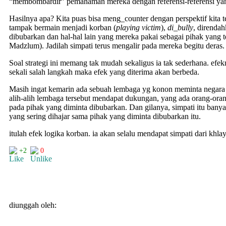
“membombardir” pemahaman mereka dengan referensi-referensi ya
Hasilnya apa? Kita puas bisa meng_counter dengan perspektif kita t
tampak bermain menjadi korban (
playing victim
),
di_bully
, direnda
dibubarkan dan hal-hal lain yang mereka pakai sebagai pihak yang te
Madzlum). Jadilah simpati terus mengalir pada mereka begitu deras.
Soal strategi ini memang tak mudah sekaligus ia tak sederhana. efekn
sekali salah langkah maka efek yang diterima akan berbeda.
Masih ingat kemarin ada sebuah lembaga yg konon meminta negara
alih-alih lembaga tersebut mendapat dukungan, yang ada orang-ora
pada pihak yang diminta dibubarkan. Dan gilanya, simpati itu banyak
yang sering dihajar sama pihak yang diminta dibubarkan itu.
itulah efek logika korban. ia akan selalu mendapat simpati dari khla
+2
0
diunggah oleh: