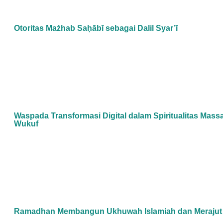
Otoritas Mażhab Saḥābī sebagai Dalil Syar’ī
Waspada Transformasi Digital dalam Spiritualitas Mass
Wukuf
Ramadhan Membangun Ukhuwah Islamiah dan Meraju