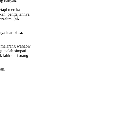
ng banyak.
etapi mereka
hkan, pengajiannya
rzalimi (al-
ya luar biasa.
 melarang wahabi?
ng malah simpati
 lahir dari orang
yak.