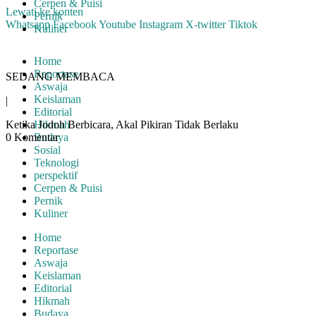
Cerpen & Puisi
Lewati ke konten
Pernik
Whatsapp
Facebook
Youtube
Instagram
X-twitter
Tiktok
Kuliner
Home
Reportase
SEDANG MEMBACA
Aswaja
Keislaman
|
Editorial
Ketika Jodoh Berbicara, Akal Pikiran Tidak Berlaku
Hikmah
0 Komentar
Budaya
Sosial
Teknologi
perspektif
Cerpen & Puisi
Pernik
Kuliner
Home
Reportase
Aswaja
Keislaman
Editorial
Hikmah
Budaya