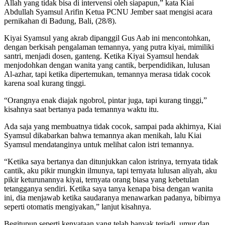
Allah yang tidak bisa di intervensi oleh siapapun,” kata Kiai
Abdullah Syamsul Arifin Ketua PCNU Jember saat mengisi acara
pernikahan di Badung, Bali, (28/8).
Kiyai Syamsul yang akrab dipanggil Gus Aab ini mencontohkan,
dengan berkisah pengalaman temannya, yang putra kiyai, mimiliki
santri, menjadi dosen, ganteng. Ketika Kiyai Syamsul hendak
menjodohkan dengan wanita yang cantik, berpendidikan, lulusan
Al-azhar, tapi ketika dipertemukan, temannya merasa tidak cocok
karena soal kurang tinggi.
“Orangnya enak diajak ngobrol, pintar juga, tapi kurang tinggi,”
kisahnya saat bertanya pada temannya waktu itu.
Ada saja yang membuatnya tidak cocok, sampai pada akhirnya, Kiai
Syamsul dikabarkan bahwa temannya akan menikah, lalu Kiai
Syamsul mendatanginya untuk melihat calon istri temannya.
“Ketika saya bertanya dan ditunjukkan calon istrinya, ternyata tidak
cantik, aku pikir mungkin ilmunya, tapi ternyata lulusan aliyah, aku
pikir keturunannya kiyai, ternyata orang biasa yang kebetulan
tetangganya sendiri. Ketika saya tanya kenapa bisa dengan wanita
ini, dia menjawab ketika saudaranya menawarkan padanya, bibirnya
seperti otomatis mengiyakan,” lanjut kisahnya.
Begitupun seperti kenyataan yang telah banyak terjadi, umur dan