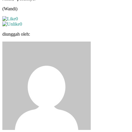
(Wandi)
0
0
diunggah oleh: