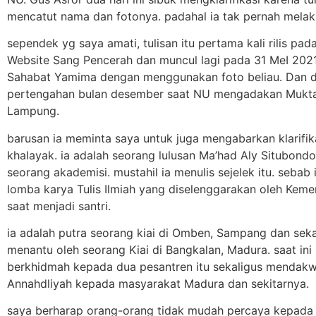
mencatut nama dan fotonya. padahal ia tak pernah melaku
sependek yg saya amati, tulisan itu pertama kali rilis pad
Website Sang Pencerah dan muncul lagi pada 31 MeI 2021
Sahabat Yamima dengan menggunakan foto beliau. Dan d
pertengahan bulan desember saat NU mengadakan Mukta
Lampung.
barusan ia meminta saya untuk juga mengabarkan klarifi
khalayak. ia adalah seorang lulusan Ma’had Aly Situbond
seorang akademisi. mustahil ia menulis sejelek itu. sebab 
lomba karya Tulis Ilmiah yang diselenggarakan oleh Kem
saat menjadi santri.
ia adalah putra seorang kiai di Omben, Sampang dan sek
menantu oleh seorang Kiai di Bangkalan, Madura. saat ini
berkhidmah kepada dua pesantren itu sekaligus mendak
Annahdliyah kepada masyarakat Madura dan sekitarnya.
saya berharap orang-orang tidak mudah percaya kepada t