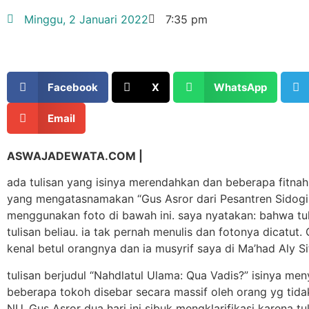
Minggu, 2 Januari 2022
7:35 pm
Facebook
X
WhatsApp
Email
ASWAJADEWATA.COM |
ada tulisan yang isinya merendahkan dan beberapa fitna
yang mengatasnamakan “Gus Asror dari Pesantren Sidogir
menggunakan foto di bawah ini. saya nyatakan: bahwa tul
tulisan beliau. ia tak pernah menulis dan fotonya dicatut.
kenal betul orangnya dan ia musyrif saya di Ma’had Aly S
tulisan berjudul “Nahdlatul Ulama: Qua Vadis?” isinya m
beberapa tokoh disebar secara massif oleh orang yg tid
NU. Gus Asror dua hari ini sibuk mengklarifikasi karena tu