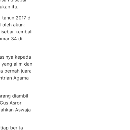
kan itu.
a tahun 2017 di
 oleh akun:
isebar kembali
mar 34 di
kasinya kepada
o yang alim dan
ia pernah juara
entrian Agama
arang diambil
 Gus Asror
wahkan Aswaja
iap berita