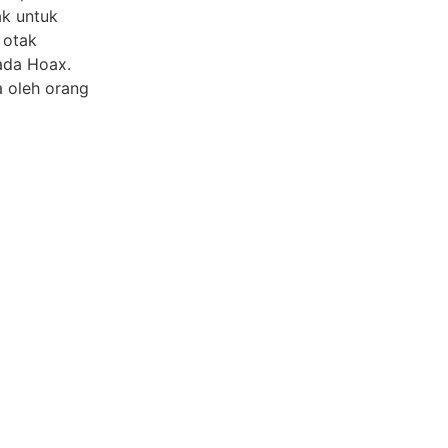
ak untuk
 otak
ada Hoax.
 oleh orang