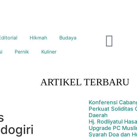
Editorial
Hikmah
Budaya
si
Pernik
Kuliner
ARTIKEL TERBARU
Konferensi Caban
Perkuat Soliditas
s
Daerah
Hj. Rodliyatul Has
dogiri
Upgrade PC Musli
Syarah Doa dan H