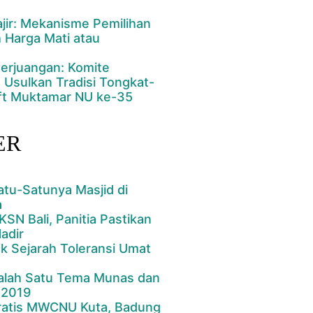
jir: Mekanisme Pemilihan
 Harga Mati atau
rjuangan: Komite
 Usulkan Tradisi Tongkat-
ft Muktamar NU ke-35
ER
atu-Satunya Masjid di
a
KSN Bali, Panitia Pastikan
adir
ak Sejarah Toleransi Umat
Salah Satu Tema Munas dan
 2019
ratis MWCNU Kuta, Badung