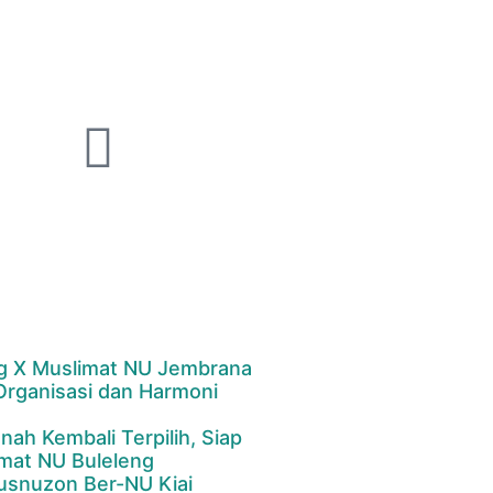
g X Muslimat NU Jembrana
 Organisasi dan Harmoni
anah Kembali Terpilih, Siap
mat NU Buleleng
usnuzon Ber-NU Kiai