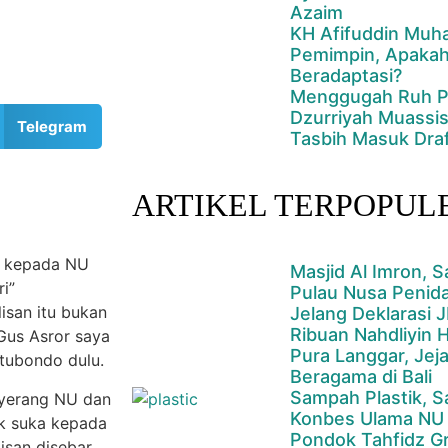
Azaim
KH Afifuddin Muha
Pemimpin, Apakah
Beradaptasi?
Menggugah Ruh Pe
Dzurriyah Muassis
Telegram
Tasbih Masuk Dra
ARTIKEL TERPOPUL
h kepada NU
Masjid Al Imron, S
i”
Pulau Nusa Penid
isan itu bukan
Jelang Deklarasi J
Ribuan Nahdliyin H
 Gus Asror saya
Pura Langgar, Jej
itubondo dulu.
Beragama di Bali
Sampah Plastik, 
enyerang NU dan
Konbes Ulama NU
ak suka kepada
Pondok Tahfidz G
lisan disebar