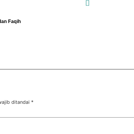
 dan Faqih
Harapan Apa Yang Mem
ajib ditandai
*