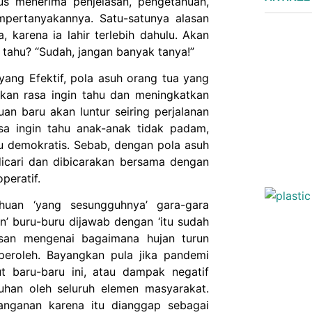
us menerima penjelasan, pengetahuan,
mpertanyakannya. Satu-satunya alasan
, karena ia lahir terlebih dahulu. Akan
k tahu? “Sudah, jangan banyak tanya!”
ng Efektif, pola asuh orang tua yang
kan rasa ingin tahu dan meningkatkan
an baru akan luntur seiring perjalanan
sa ingin tahu anak-anak tidak padam,
au demokratis. Sebab, dengan pola asuh
dicari dan dibicarakan bersama dengan
peratif.
huan ‘yang sesungguhnya’ gara-gara
an’ buru-buru dijawab dengan ‘itu sudah
lasan mengenai bagaimana hujan turun
peroleh. Bayangkan pula jika pandemi
t baru-baru ini, atau dampak negatif
Tuhan oleh seluruh elemen masyarakat.
anganan karena itu dianggap sebagai