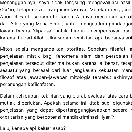
Menanggapinya, saya tidak langsung mengevaluasi hasil p
Qur’an, tetapi cara berargumentasinya. Mereka mengguna
Abou el-Fadl—secara otoritarian. Artinya, menggunakan oto
dari Allah yang Maha Benar) untuk menguatkan pandanga
lawan bicara ‘dipaksa’ untuk tunduk mempercayai pan
karena itu dari Allah. Jika sudah demikian, apa bedanya ant
Mitos selalu mengandalkan otoritas. Sebelum filsafat 
penjelasan mistik bagi fenomena alam dan persoalan 
penjelasan tersebut diterima bukan karena ia ‘benar’, teta
sesuatu yang berasal dari luar jangkauan kekuatan man
filosof atas jawaban-jawaban mitologis tersebut akhir
perenungan kefilsafatan.
Dalam kehidupan kekinian yang plural, evaluasi atas cara
mutlak diperlukan. Apakah selama ini kitab suci digunak
penjelasan yang dapat dipertanggungjawabkan secara na
otoritarian yang berpotensi mendiskriminasi ‘liyan’?
Lalu, kenapa api keluar asap?