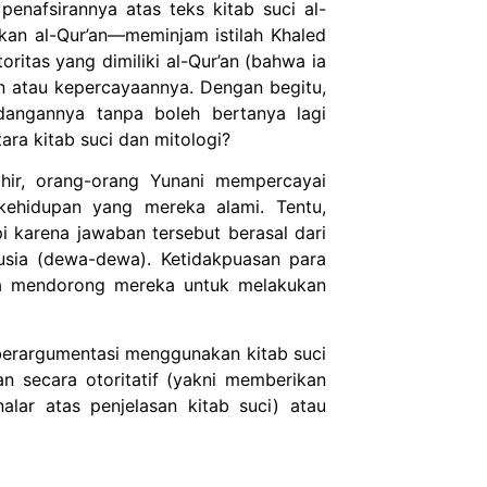
enafsirannya atas teks kitab suci al-
kan al-Qur’an—meminjam istilah Khaled
ritas yang dimiliki al-Qur’an (bahwa ia
n atau kepercayaannya. Dengan begitu,
dangannya tanpa boleh bertanya lagi
ara kitab suci dan mitologi?
lahir, orang-orang Yunani mempercayai
kehidupan yang mereka alami. Tentu,
pi karena jawaban tersebut berasal dari
usia (dewa-dewa). Ketidakpuasan para
nya mendorong mereka untuk melakukan
 berargumentasi menggunakan kitab suci
an secara otoritatif (yakni memberikan
lar atas penjelasan kitab suci) atau