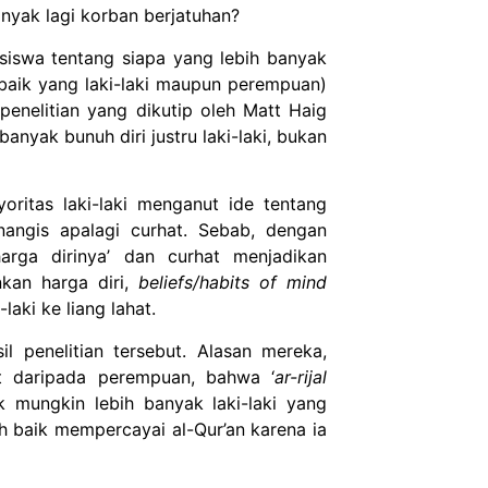
anyak lagi korban berjatuhan?
siswa tentang siapa yang lebih banyak
(baik yang laki-laki maupun perempuan)
enelitian yang dikutip oleh Matt Haig
anyak bunuh diri justru laki-laki, bukan
oritas laki-laki menganut ide tentang
enangis apalagi curhat. Sebab, dengan
arga dirinya’ dan curhat menjadikan
nkan harga diri,
beliefs/habits of mind
aki ke liang lahat.
 penelitian tersebut. Alasan mereka,
at daripada perempuan, bahwa ‘
ar-rijal
k mungkin lebih banyak laki-laki yang
ih baik mempercayai al-Qur’an karena ia