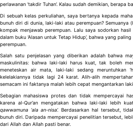
perlawanan ‘takdir Tuhan’. Kalau sudah demikian, berapa b
Di sebuah kelas perkuliahan, saya bertanya kepada maha
bunuh diri di dunia, laki-laki atau perempuan? Semuanya 
kompak menjawab perempuan. Lalu saya sodorkan hasil p
dalam buku ‘Alasan untuk Tetap Hidup’, bahwa yang paling b
perempuan.
Salah satu penjelasan yang diberikan adalah bahwa may
maskulinitas: bahwa laki-laki harus kuat, tak boleh m
meneteskan air mata, laki-laki sedang meruntuhkan ‘h
kelelakiannya tidak lagi 24 karat. Alih-alih mempertaha
semacam ini faktanya malah lebih cepat mengantarkan laki-l
Sebagian mahasiswa protes dan tidak mempercayai hasil
karena al-Qur’an mengatakan bahwa laki-laki lebih ku
qawwamuna ‘ala an-nisa’.
Berdasarkan hal tersebut, tida
bunuh diri. Daripada mempercayai penelitian tersebut, leb
dari Allah dan Allah pasti benar.