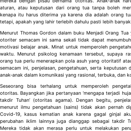
mereka dengan pisau bernama ‘otoritas’. Anak-anak har
aturan, atau keputusan dari orang tua tanpa boleh me
kenapa itu harus diterima ya karena dia adalah orang tua
tetapi, apakah yang lahir terlebih dahulu pasti lebih banya
Menurut Thomas Gordon dalam buku Menjadi Orang Tua ya
otoriter semacam ini sama sekali tidak dapat menumbuh
motivasi belajar anak. Minat untuk memperoleh pengetahu
waktu. Menurut psikolog kenamaan tersebut, supaya ra
orang tua perlu menerapkan pola asuh yang otoritatif at
semacam ini, penjelasan, pengetahuan, serta keputusan 
anak-anak dalam komunikasi yang rasional, terbuka, dan ko
Seseorang bisa terhalang untuk memperoleh pengeta
otoritas. Bayangkan jika pertanyaan ‘mengapa terjadi huj
takdir Tuhan’ (otoritas agama). Dengan begitu, penje
menurut ilmu pengetahuan (sains) tidak akan pernah di
Covid-19, kasus kematian anak karena gagal ginjal aku
perubahan iklim lainnya juga dianggap sebagai takdir 
Mereka tidak akan merasa perlu untuk melakukan pen