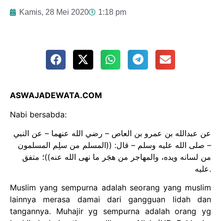
Kamis, 28 Mei 2020
1:18 pm
ASWAJADEWATA.COM
Nabi bersabda:
عن عبدالله بن عمرو بن العاص – رضي الله عنهما – عن النبي
– صلى الله عليه وسلم – قال: ((المسلم من سلِم المسلمون
من لسانه ويده، والمهاجر من هجَر ما نهى الله عنه))؛ متفق
عليه.
Muslim yang sempurna adalah seorang yang muslim
lainnya merasa damai dari gangguan lidah dan
tangannya. Muhajir yg sempurna adalah orang yg