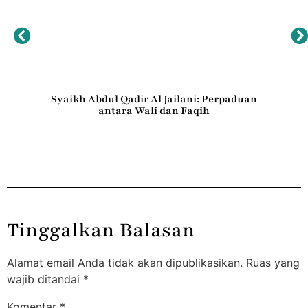
rail
Syaikh Abdul Qadir Al Jailani: Perpaduan
Zi
antara Wali dan Faqih
Tinggalkan Balasan
Alamat email Anda tidak akan dipublikasikan.
Ruas yang
wajib ditandai
*
Komentar
*