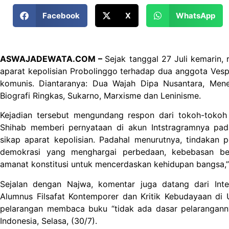
Facebook
X
WhatsApp
ASWAJADEWATA.COM –
Sejak tanggal 27 Juli kemarin,
aparat kepolisian Probolinggo terhadap dua anggota Vesp
komunis. Diantaranya: Dua Wajah Dipa Nusantara, Men
Biografi Ringkas, Sukarno, Marxisme dan Leninisme.
Kejadian tersebut mengundang respon dari tokoh-tokoh 
Shihab memberi pernyataan di akun Intstragramnya pa
sikap aparat kepolisian. Padahal menurutnya, tindakan 
demokrasi yang menghargai perbedaan, kebebasan be
amanat konstitusi untuk mencerdaskan kehidupan bangsa,” 
Sejalan dengan Najwa, komentar juga datang dari Int
Alumnus Filsafat Kontemporer dan Kritik Kebudayaan di Un
pelarangan membaca buku “tidak ada dasar pelaranganny
Indonesia, Selasa, (30/7).