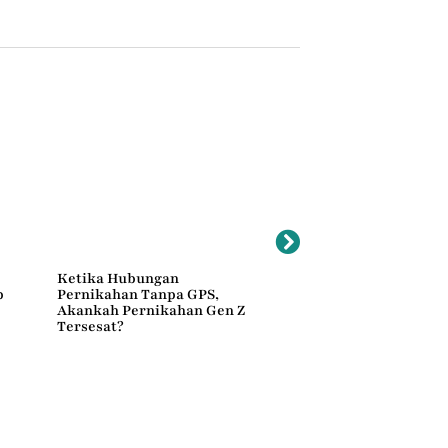
Ketika Hubungan
Dalam Barisan Satu
p
Pernikahan Tanpa GPS,
Komando
Akankah Pernikahan Gen Z
Tersesat?