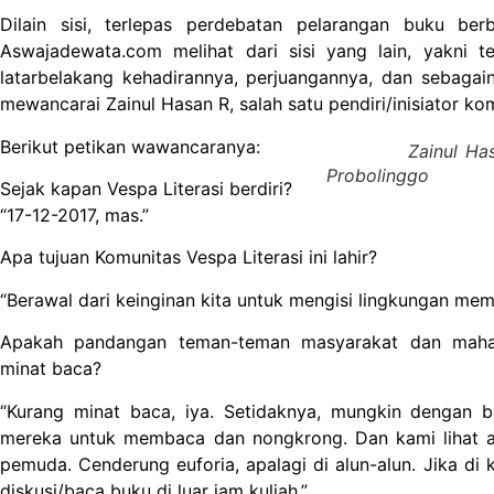
Dilain sisi, terlepas perdebatan pelarangan buku ber
Aswajadewata.com melihat dari sisi yang lain, yakni ten
latarbelakang kehadirannya, perjuangannya, dan sebaga
mewancarai Zainul Hasan R, salah satu pendiri/inisiator kom
Berikut petikan wawancaranya:
Zainul Hasan R, 
Probolinggo
Sejak kapan Vespa Literasi berdiri?
“17-12-2017, mas.”
Apa tujuan Komunitas Vespa Literasi ini lahir?
“Berawal dari keinginan kita untuk mengisi lingkungan m
Apakah pandangan teman-teman masyarakat dan mahas
minat baca?
“Kurang minat baca, iya. Setidaknya, mungkin dengan 
mereka untuk membaca dan nongkrong. Dan kami lihat a
pemuda. Cenderung euforia, apalagi di alun-alun. Jika di
diskusi/baca buku di luar jam kuliah.”