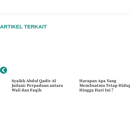
ARTIKEL TERKAIT
Syaikh Abdul Qadir Al
Harapan Apa Yang
a
Jailani: Perpaduan antara
Membuatmu Tetap Hidu
Wali dan Faqih
Hingga Hari Ini ?